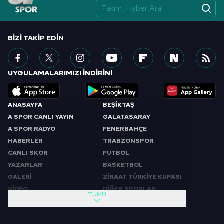
BIZI TAKIP EDIN
UYGULAMALARIMIZI İNDİRİN!
ANASAYFA
BEŞİKTAŞ
A SPOR CANLI YAYIN
GALATASARAY
A SPOR RADYO
FENERBAHÇE
HABERLER
TRABZONSPOR
CANLI SKOR
FUTBOL
YAZARLAR
BASKETBOL
GALERİ
ZİRAAT TÜRKİYE KUPASI
VİDEO
DİĞER SPORLAR
TÜMÜ
PROGRAMLAR
VIDEO