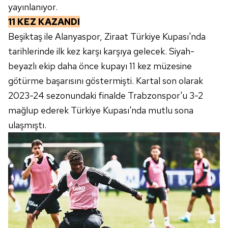
yayınlanıyor.
kullanılmaktadır. Bu çerezler vasıtasıyla çeşitli kişisel
11 KEZ KAZANDI
verileriniz işlenmekte olup gerekli olan çerezler bilgi
Beşiktaş ile Alanyaspor, Ziraat Türkiye Kupası'nda
toplumu hizmetlerinin sunulması amacıyla
kullanılmaktadır. Diğer çerezler, sitemizin daha işlevsel
tarihlerinde ilk kez karşı karşıya gelecek. Siyah-
kılınması ve kişiselleştirilmesi ve sizlere yönelik
beyazlı ekip daha önce kupayı 11 kez müzesine
reklam/pazarlama faaliyetlerinin yapılması, amaçlarıyla
götürme başarısını göstermişti. Kartal son olarak
sınırlı olarak açık rızanız dahilinde kullanılacaktır.
2023-24 sezonundaki finalde Trabzonspor'u 3-2
Çerezlere ilişkin tercihlerinizi aşağıda yer alan panel
mağlup ederek Türkiye Kupası'nda mutlu sona
vasıtasıyla belirleyebilirsiniz. Çerezlere ilişkin detaylı bilgi
ulaşmıştı.
için Ayarlar butonuna tıklayabilir,
Çerez Bilgilendirme
Metnimizi
ziyaret edebilirsiniz.
6698 sayılı Kişisel Verilerin Korunması Kanunu uyarınca
hazırlanmış Aydınlatma Metnimizi okumak ve sitemizde
ilgili mevzuata uygun olarak kullanılan çerezlerle ilgili bilgi
almak için lütfen
tıklayınız
.