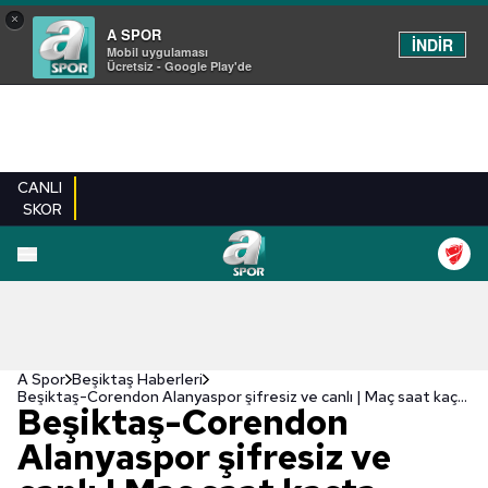
×
A SPOR
İNDİR
Mobil uygulaması
Ücretsiz - Google Play'de
CANLI
SKOR
A Spor
Beşiktaş Haberleri
Beşiktaş-Corendon Alanyaspor şifresiz ve canlı | Maç saat kaçta, hangi kanalda?
Beşiktaş-Corendon
Alanyaspor şifresiz ve