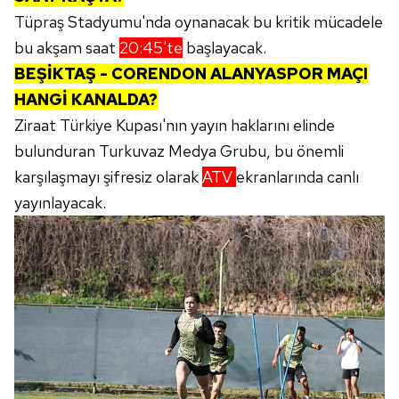
Tüpraş Stadyumu'nda oynanacak bu kritik mücadele
bu akşam saat
20:45'te
başlayacak.
BEŞİKTAŞ - CORENDON ALANYASPOR MAÇI
HANGİ KANALDA?
Ziraat Türkiye Kupası'nın yayın haklarını elinde
bulunduran Turkuvaz Medya Grubu, bu önemli
karşılaşmayı şifresiz olarak
ATV
ekranlarında canlı
yayınlayacak.