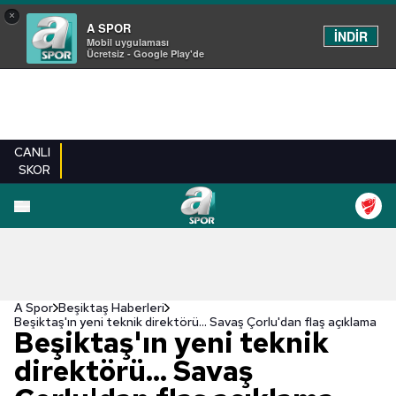
×
A SPOR
İNDİR
Mobil uygulaması
Ücretsiz - Google Play'de
CANLI
SKOR
A Spor
Beşiktaş Haberleri
Beşiktaş'ın yeni teknik direktörü... Savaş Çorlu'dan flaş açıklama
Beşiktaş'ın yeni teknik
direktörü... Savaş