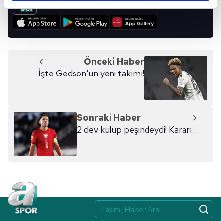
UYGULAMALARIMIZI İNDİRİN!
reklamların maliyetlerimizi karşılamak noktasında tek gelir
kalemimiz olduğunu sizlere hatırlatmak isteriz.
Her halükârda, kullanıcılar, bu çerezlere izin vermedikleri
takdirde, kullanıcılara hedefli reklamlar
Önceki Haber
gösterilmeyecektir."
İşte Gedson'un yeni takımı!
Sizlere daha iyi bir hizmet sunabilmek için İnternet
Sitemizde kendimize ve üçüncü kişilere ait çerezler
kullanılmaktadır. Bu çerezler vasıtasıyla çeşitli kişisel
Sonraki Haber
verileriniz işlenmekte olup gerekli olan çerezler bilgi
2 dev kulüp peşindeydi! Kararı...
toplumu hizmetlerinin sunulması amacıyla
kullanılmaktadır. Diğer çerezler, sitemizin daha işlevsel
kılınması ve kişiselleştirilmesi ve sizlere yönelik
reklam/pazarlama faaliyetlerinin yapılması, amaçlarıyla
sınırlı olarak açık rızanız dahilinde kullanılacaktır.
Çerezlere ilişkin tercihlerinizi aşağıda yer alan panel
vasıtasıyla belirleyebilirsiniz. Çerezlere ilişkin detaylı bilgi