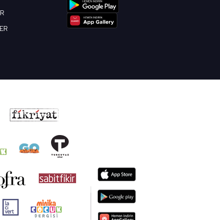
OR
BER