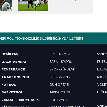
VERI POLITIKASI
GIZLILIK BILDIRIMI
KÜNYE / İLETIŞIM
BEŞİKTAŞ
PROGRAMLAR
VIDE
GALATASARAY
SABAH SPORU
FUTB
FENERBAHÇE
SPOR GÜNDEMİ
BASK
TRABZONSPOR
SPOR AJANSI
MİLLİ
FUTBOL
GÜN ORTASI
VOLE
BASKETBOL
TAKIM OYUNU
DİĞE
ZİRAAT TÜRKİYE KUPASI
SON SAYFA
CANL