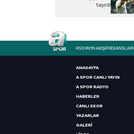
taşırdı
RSS
YAYIN AKIŞI
FREKANSLAR
ANASAYFA
A SPOR CANLI YAYIN
A SPOR RADYO
HABERLER
CANLI SKOR
YAZARLAR
GALERİ