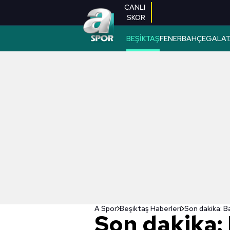
CANLI
SKOR
BEŞİKTAŞ
FENERBAHÇE
GALAT
A Spor
Beşiktaş Haberleri
Son dakika: