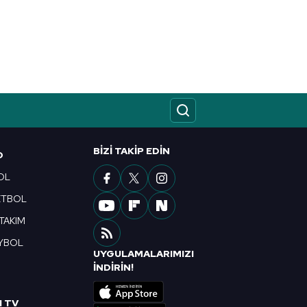
BIZI TAKIP EDIN
O
OL
ETBOL
 TAKIM
YBOL
UYGULAMALARIMIZI
R
İNDİRİN!
I TV