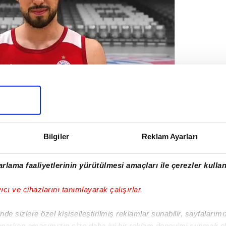
Bilgiler
Reklam Ayarları
rlama faaliyetlerinin yürütülmesi amaçları ile çerezler kullan
yıcı ve cihazlarını tanımlayarak çalışırlar.
de sizlere özel kişiselleştirilmiş reklamlar sunabilir, sayfalarım
aparken amacımızın size daha iyi bir reklam deneyimi sunmak ol