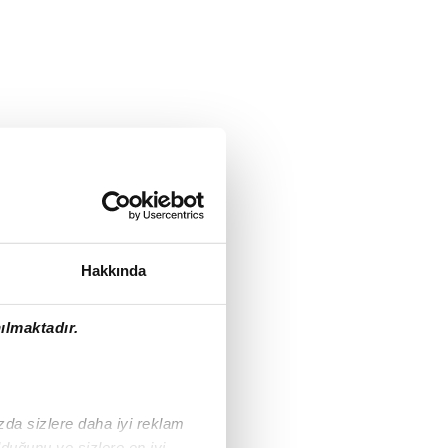
Hakkında
ılmaktadır.
ızda sizlere daha iyi reklam
duğunu ve sizlere en iyi