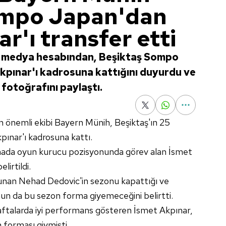
ompo Japan'dan
r'ı transfer etti
l medya hesabından, Beşiktaş Sompo
kpınar'ı kadrosuna kattığını duyurdu ve
fotoğrafını paylaştı.
 önemli ekibi Bayern Münih, Beşiktaş'ın 25
ınar'ı kadrosuna kattı.
mada oyun kurucu pozisyonunda görev alan İsmet
lirtildi.
lunan Nehad Dedovic'in sezonu kapattığı ve
n da bu sezon forma giyemeceğini belirtti.
aftalarda iyi performans gösteren İsmet Akpınar,
 forması giymişti.