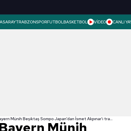
ASARAY
TRABZONSPOR
FUTBOL
BASKETBOL
VİDEO
CANLI YA
Son dakika: Bayern Münih Beşiktaş Sompo Japan'dan İsmet Akpınar'ı transfer etti
 Bayern Münih