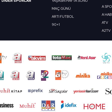
DİĞER SPORLAR
YAŞASIN HAFTA SONU
A SP
MAÇ GÜNÜ
A HA
ARTI FUTBOL
ATV
90+1
A2TV