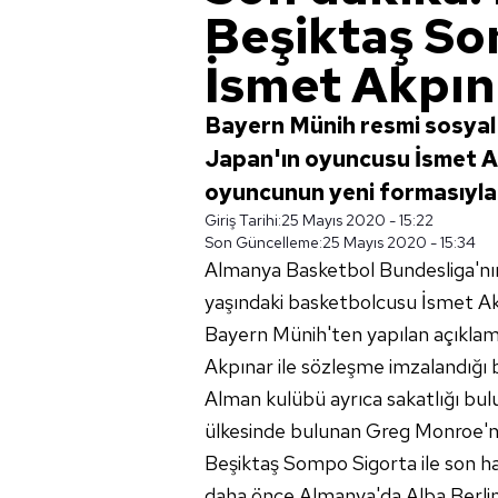
Beşiktaş S
İsmet Akpına
Bayern Münih resmi sosya
Japan'ın oyuncusu İsmet A
oyuncunun yeni formasıyla 
Giriş Tarihi:
25 Mayıs 2020 - 15:22
Son Güncelleme:
25 Mayıs 2020 - 15:34
Almanya Basketbol Bundesliga'nın
yaşındaki basketbolcusu İsmet Akp
Bayern Münih'ten yapılan açıkla
Akpınar ile sözleşme imzalandığı be
Alman kulübü ayrıca sakatlığı bu
ülkesinde bulunan Greg Monroe'nu
Beşiktaş Sompo Sigorta ile son h
daha önce Almanya'da Alba Berlin