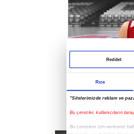
Reddet
Rıza
"Sitelerimizde reklam ve paza
Bu çerezler, kullanıcıların tara
Bu çerezlere izin vermeniz halin
deneyimi yaşatabiliriz. Bunu y