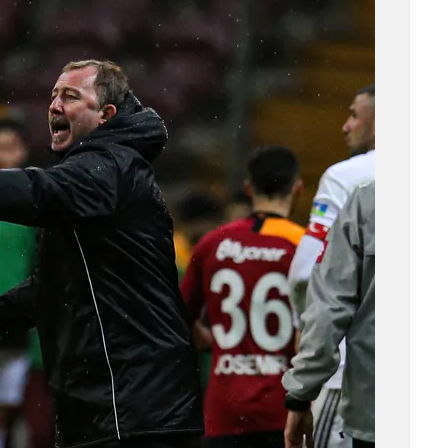
 çerezlerle ilgili bilgi almak için lütfen
tıklayınız
.