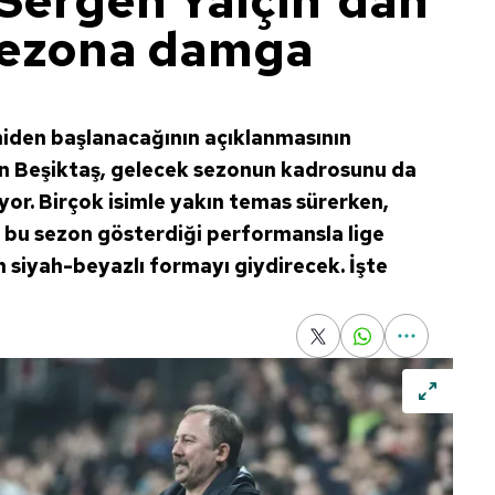
 Sergen Yalçın'dan
 Sezona damga
niden başlanacağının açıklanmasının
n Beşiktaş, gelecek sezonun kadrosunu da
yor. Birçok isimle yakın temas sürerken,
n bu sezon gösterdiği performansla lige
 siyah-beyazlı formayı giydirecek. İşte