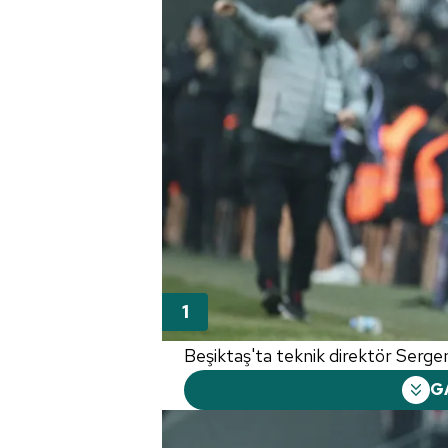
Beşiktaş'ta teknik direktör Serge
G