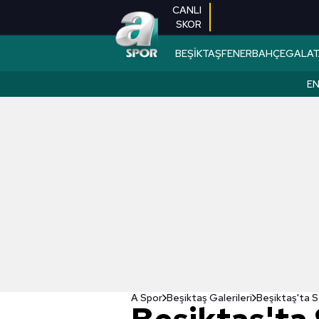
CANLI
SKOR
BEŞİKTAŞ
FENERBAHÇE
GALAT
EN
A Spor
Beşiktaş Galerileri
Beşiktaş'ta S