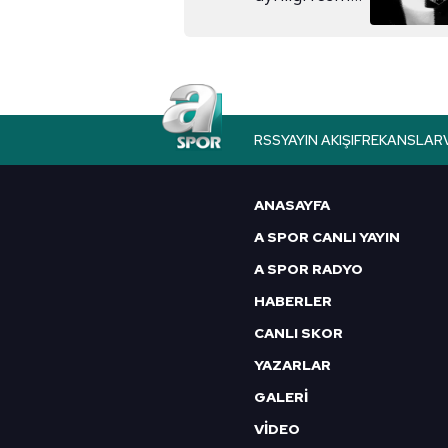
duyuruldu!
RSS
YAYIN AKIŞI
FREKANSLAR
ANASAYFA
A SPOR CANLI YAYIN
A SPOR RADYO
HABERLER
CANLI SKOR
YAZARLAR
GALERİ
VİDEO