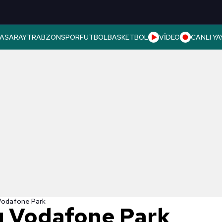
ASARAY
TRABZONSPOR
FUTBOL
BASKETBOL
VİDEO
CANLI YA
ı Vodafone Park
dı Vodafone Park