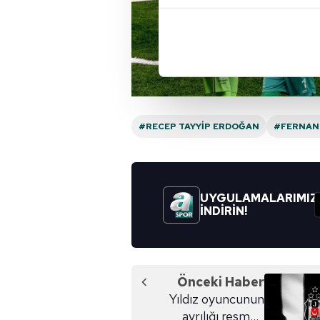
içerikleri sunabilmek adına el
noktasında tek gelir kalemimiz 
Her halükârda, kullanıcılar, bu 
Sizlere daha iyi bir hizmet sun
çerezler vasıtasıyla çeşitli kiş
#RECEP TAYYIP ERDOĞAN
#FERNAN
amacıyla kullanılmaktadır. Diğer
reklam/pazarlama faaliyetlerinin
Çerezlere ilişkin tercihlerinizi 
UYGULAMALARIMIZ
butonuna tıklayabilir,
Çerez Bi
İNDİRİN!
6698 sayılı Kişisel Verilerin 
mevzuata uygun olarak kullanılan
Önceki Haber
Yıldız oyuncunun
ayrılığı resmen