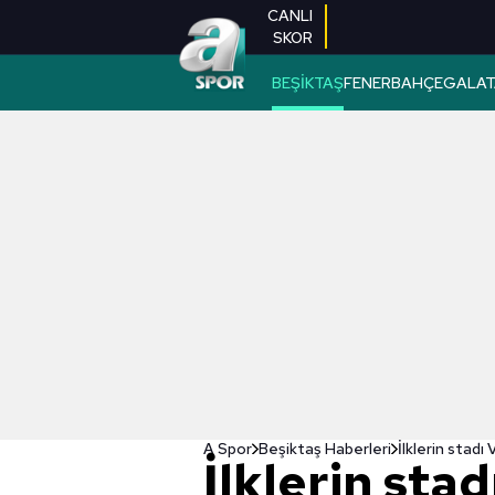
CANLI
SKOR
BEŞİKTAŞ
FENERBAHÇE
GALAT
A Spor
Beşiktaş Haberleri
İlklerin stad
İlklerin sta