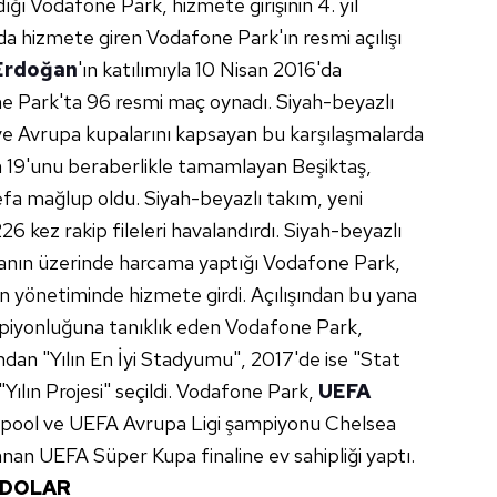
ığı Vodafone Park, hizmete girişinin 4. yıl
a hizmete giren Vodafone Park'ın resmi açılışı
Erdoğan
'ın katılımıyla 10 Nisan 2016'da
one Park'ta 96 resmi maç oynadı. Siyah-beyazlı
e Avrupa kupalarını kapsayan bu karşılaşmalarda
ın 19'unu beraberlikle tamamlayan Beşiktaş,
efa mağlup oldu. Siyah-beyazlı takım, yeni
6 kez rakip fileleri havalandırdı. Siyah-beyazlı
iranın üzerinde harcama yaptığı Vodafone Park,
 yönetiminde hizmete girdi. Açılışından bu yana
mpiyonluğuna tanıklık eden Vodafone Park,
an "Yılın En İyi Stadyumu", 2017'de ise "Stat
"Yılın Projesi" seçildi. Vodafone Park,
UEFA
rpool ve UEFA Avrupa Ligi şampiyonu Chelsea
an UEFA Süper Kupa finaline ev sahipliği yaptı.
N DOLAR