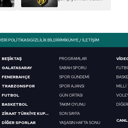
VERI POLITIKASI
GIZLILIK BILDIRIMI
KÜNYE / İLETIŞIM
BEŞİKTAŞ
PROGRAMLAR
VIDE
GALATASARAY
SABAH SPORU
FUTB
FENERBAHÇE
SPOR GÜNDEMİ
BASK
TRABZONSPOR
SPOR AJANSI
MİLLİ
FUTBOL
GÜN ORTASI
VOLE
BASKETBOL
TAKIM OYUNU
DİĞE
ZİRAAT TÜRKİYE KUPASI
SON SAYFA
CANL
DİĞER SPORLAR
YAŞASIN HAFTA SONU