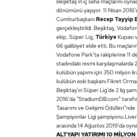
Beşiktaş'ın iç saha maçlarını oynad
dönümünü yaşıyor. 11 Nisan 2016'd
Cumhurbaşkanı
Recep Tayyip 
gerçekleştirildi. Beşiktaş, Vodaf
ekip, Süper Lig,
Türkiye
Kupası v
66 galibiyet elde etti. Bu maçlar
Vodafone Park'ta rakiplerine 11 d
stadındaki resmi karşılaşmalarda 22
kulübün yapımı için 350 milyon l
kulübün eski başkanı Fikret Orman
Beşiktaş'ın Süper Lig'de 2 lig şa
2016'da "StadiumDB.com" tarafınd
Tasarımı ve Gelişimi Ödülleri"nde 
Şampiyonlar Ligi şampiyonu Live
arasında 14 Ağustos 2019'da oynan
ALTYAPI YATIRIMI 10 MİLYO