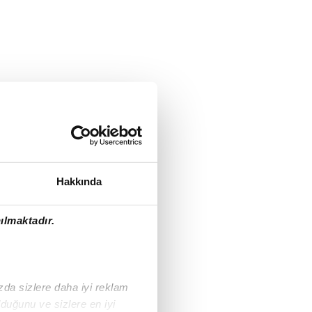
Hakkında
ılmaktadır.
ızda sizlere daha iyi reklam
duğunu ve sizlere en iyi