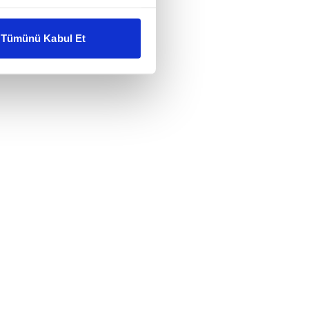
liyetlerimizi karşılamak
Tümünü Kabul Et
ar gösterilmeyecektir."
çerezler kullanılmaktadır. Bu
u hizmetlerinin sunulması
i ve sizlere yönelik
nılacaktır.
kin detaylı bilgi için Ayarlar
ak ve sitemizde ilgili