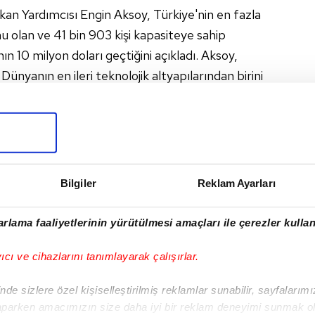
an Yardımcısı Engin Aksoy, Türkiye'nin en fazla
u olan ve 41 bin 903 kişi kapasiteye sahip
n 10 milyon doları geçtiğini açıkladı. Aksoy,
. Dünyanın en ileri teknolojik altyapılarından birini
'a ve Türk sporuna önemli bir eser
 konuştu.
R
3-2
Bilgiler
Reklam Ayarları
 2-2
rlama faaliyetlerinin yürütülmesi amaçları ile çerezler kullan
mez)
yıcı ve cihazlarını tanımlayarak çalışırlar.
1-1
Karius'tan olay
de sizlere özel kişiselleştirilmiş reklamlar sunabilir, sayfalarım
Muslera sözleri! "İyi
aparken amacımızın size daha iyi bir reklam deneyimi sunmak ol