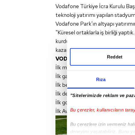
Vodafone Türkiye İcra Kurulu Başk
teknoloji yatırımı yapılan stadyum
Vodafone Park'ın altyapı yatırımını
"Küresel ortaklarla iş birliği yaptık
kurduk. Biz bu yatırımla İstanbul
kazandırdığımıza inanıyoruz" diye
Reddet
VODAFONE PARK'TAKİ İLKLE
İlk maç | Beşiktaş-Bursaspor: 3-2
İlk galibiyet Beşiktaş-Bursaspor: 
Rıza
İlk beraberlik | Beşiktaş-G.Saray:
İlk derbi | Beşiktaş-G.Saray: 2-2
"Sitelerimizde reklam ve paza
İlk gol | Beşiktaş-Bursa 3-2 (Go
Bu çerezler, kullanıcıların tara
İlk Avrupa maçı | Beşiktaş-D.Kiev: 
Bu çerezlere izin vermeniz halin
deneyimi yaşatabiliriz. Bunu y