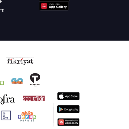
OR
BER