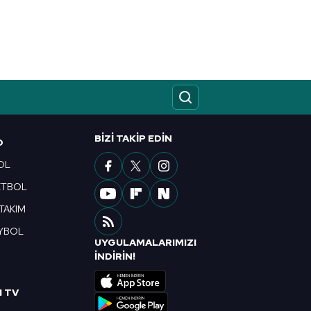
BIZI TAKIP EDIN
O
OL
ETBOL
 TAKIM
YBOL
UYGULAMALARIMIZI
R
İNDİRİN!
I TV