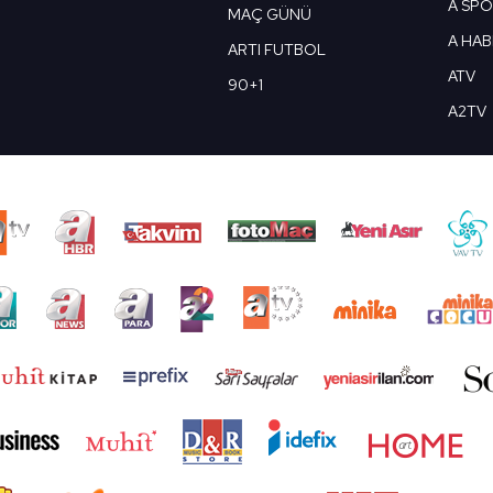
A SP
MAÇ GÜNÜ
A HA
ARTI FUTBOL
ATV
90+1
A2TV