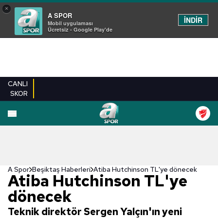
×
A SPOR
İNDİR
Mobil uygulaması
Ücretsiz - Google Play'de
CANLI
SKOR
A Spor
Beşiktaş Haberleri
Atiba Hutchinson TL'ye dönecek
Atiba Hutchinson TL'ye
dönecek
Teknik direktör Sergen Yalçın'ın yeni