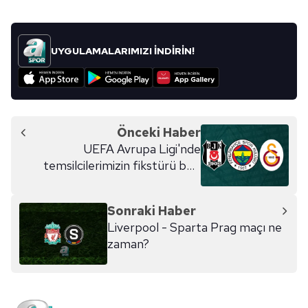
Sitemizde kendimize ve üçüncü kişilere ait çerezler
kullanılmaktadır. Bu çerezler vasıtasıyla çeşitli kişisel
verileriniz işlenmekte olup gerekli olan çerezler bilgi
UYGULAMALARIMIZI İNDİRİN!
toplumu hizmetlerinin sunulması amacıyla
kullanılmaktadır. Diğer çerezler, sitemizin daha işlevsel
kılınması ve kişiselleştirilmesi ve sizlere yönelik
reklam/pazarlama faaliyetlerinin yapılması, amaçlarıyla
sınırlı olarak açık rızanız dahilinde kullanılacaktır.
Önceki Haber
UEFA Avrupa Ligi'nde
Çerezlere ilişkin tercihlerinizi aşağıda yer alan panel
temsilcilerimizin fikstürü belli
vasıtasıyla belirleyebilirsiniz. Çerezlere ilişkin detaylı bilgi
oldu
için Ayarlar butonuna tıklayabilir,
Çerez Bilgilendirme
Metnimizi
ziyaret edebilirsiniz.
Sonraki Haber
Liverpool - Sparta Prag maçı ne
6698 sayılı Kişisel Verilerin Korunması Kanunu uyarınca
zaman?
hazırlanmış Aydınlatma Metnimizi okumak ve sitemizde
ilgili mevzuata uygun olarak kullanılan çerezlerle ilgili bilgi
almak için lütfen
tıklayınız
.