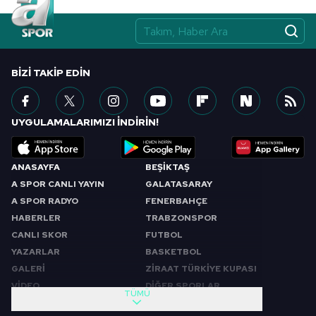
BIZI TAKIP EDIN
UYGULAMALARIMIZI İNDİRİN!
ANASAYFA
BEŞİKTAŞ
A SPOR CANLI YAYIN
GALATASARAY
A SPOR RADYO
FENERBAHÇE
HABERLER
TRABZONSPOR
CANLI SKOR
FUTBOL
YAZARLAR
BASKETBOL
GALERİ
ZİRAAT TÜRKİYE KUPASI
VİDEO
DİĞER SPORLAR
TÜMÜ