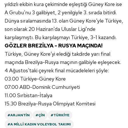
Çerezlere ilişkin tercihlerinizi aşağıda yer alan panel
yıldızlı ekibin kura çekiminde eşleştiği Güney Kore ise
vasıtasıyla belirleyebilirsiniz. Çerezlere ilişkin detaylı bilgi
A Grubu'nu 3 galibiyet, 2 yenilgiyle 3. sırada bitirdi.
için Ayarlar butonuna tıklayabilir,
Çerez Bilgilendirme
Dünya sıralamasında 13. olan Güney Kore'yle Türkiye,
Metnimizi
ziyaret edebilirsiniz.
son olarak 20 Haziran'da Uluslar Ligi'nde
6698 sayılı Kişisel Verilerin Korunması Kanunu uyarınca
karşılaşmıştı. Bu karşılaşmayı Türkiye, 3-1 kazandı.
hazırlanmış Aydınlatma Metnimizi okumak ve sitemizde
GÖZLER BREZİLYA - RUSYA MAÇINDA!
ilgili mevzuata uygun olarak kullanılan çerezlerle ilgili bilgi
Türkiye, Güney Kore'yi elediği takdirde yarı final
almak için lütfen
tıklayınız
.
maçında Brezilya-Rusya maçının galibiyle eşleşecek.
4 Ağustos'taki çeyrek final mücadeleleri şöyle:
03.00 Türkiye-Güney Kore
07.00 ABD-Dominik Cumhuriyeti
11.00 Sırbistan-İtalya
15.30 Brezilya-Rusya Olimpiyat Komitesi
#ARJANTIN
#ÇIN
#TÜRKIYE
#A MILLI KADIN VOLEYBOL TAKIMI