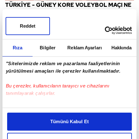
TÜRKİYE - GÜNEY KORE VOLEYBOL MAÇI NE
ZAMAN, SAAT KAÇTA, HANGİ KANALDA?
Türkiye - Güney Kore voleybol maçı 4 Ağustos
Reddet
Çarşamba günü TSİ 03.00'da başlayacak. Mücadele
TRT Spor'dan canlı yayınlanacak.
Rıza
Bilgiler
Reklam Ayarları
Hakkında
"Sitelerimizde reklam ve pazarlama faaliyetlerinin
yürütülmesi amaçları ile çerezler kullanılmaktadır.
Bu çerezler, kullanıcıların tarayıcı ve cihazlarını
tanımlayarak çalışırlar.
Bu çerezlere izin vermeniz halinde sizlere özel
kişiselleştirilmiş reklamlar sunabilir, sayfalarımızda sizlere
Tümünü Kabul Et
daha iyi reklam deneyimi yaşatabiliriz. Bunu yaparken
amacımızın size daha iyi bir reklam deneyimi sunmak
olduğunu ve sizlere en iyi içerikleri sunabilmek adına