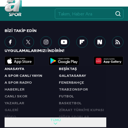
BIZI TAKIP EDIN
UYGULAMALARIMIZI İNDİRİN!
ANASAYFA
BEŞİKTAŞ
A SPOR CANLI YAYIN
GALATASARAY
A SPOR RADYO
FENERBAHÇE
HABERLER
TRABZONSPOR
CANLI SKOR
FUTBOL
YAZARLAR
BASKETBOL
GALERİ
ZİRAAT TÜRKİYE KUPASI
VİDEO
DİĞER SPORLAR
TÜMÜ