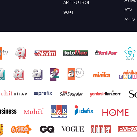
A HA
ARTI FUTBOL
ATV
90+1
A2TV