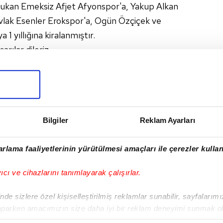
ğukan Emeksiz Afjet Afyonspor'a, Yakup Alkan
vlak Esenler Erokspor'a, Ogün Özçiçek ve
1 yıllığına kiralanmıştır.
rılar dileriz.
I
Bilgiler
Reklam Ayarları
rlama faaliyetlerinin yürütülmesi amaçları ile çerezler kullan
yıcı ve cihazlarını tanımlayarak çalışırlar.
Sonraki Haber
Göztepe - Yeni
de sizlere özel kişiselleştirilmiş reklamlar sunabilir, sayfalarım
Malatyaspor maçı
aparken amacımızın size daha iyi bir reklam deneyimi sunmak ol
saat kaçta ve hangi
imizden gelen çabayı gösterdiğimizi ve bu noktada, reklamların ma