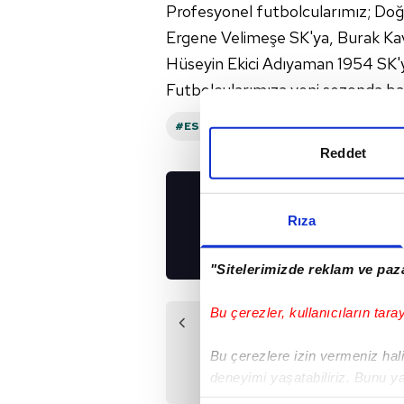
Profesyonel futbolcularımız; Do
Ergene Velimeşe SK'ya, Burak Ka
Hüseyin Ekici Adıyaman 1954 SK'ya 
Futbolcularımıza yeni sezonda başa
#ESENLER EROKSPOR
Reddet
UYGULAMALARIMIZ
Rıza
İNDİRİN!
"Sitelerimizde reklam ve paza
Bu çerezler, kullanıcıların tara
Önceki Haber
Sadık'la yollar
Bu çerezlere izin vermeniz halin
ayrılmıştı! Resmi
deneyimi yaşatabiliriz. Bunu y
imzatı attı
içerikleri sunabilmek adına el