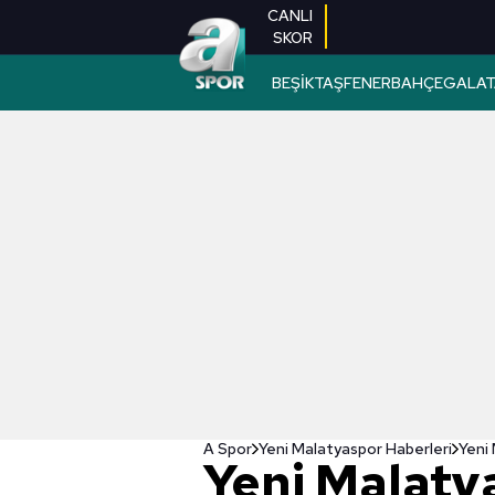
CANLI
SKOR
BEŞİKTAŞ
FENERBAHÇE
GALAT
A Spor
Yeni Malatyaspor Haberleri
Yeni 
Yeni Malatya