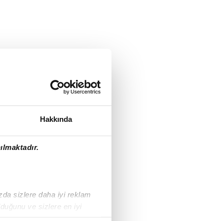
Hakkında
ılmaktadır.
ızda sizlere daha iyi reklam
duğunu ve sizlere en iyi
liyetlerimizi karşılamak