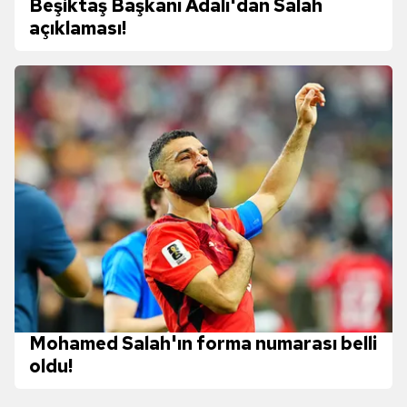
Beşiktaş Başkanı Adalı'dan Salah
toplumu hizmetlerinin sunulması amacıyla
açıklaması!
kullanılmaktadır. Diğer çerezler, sitemizin daha işlevsel
kılınması ve kişiselleştirilmesi ve sizlere yönelik
reklam/pazarlama faaliyetlerinin yapılması, amaçlarıyla
sınırlı olarak açık rızanız dahilinde kullanılacaktır.
Çerezlere ilişkin tercihlerinizi aşağıda yer alan panel
vasıtasıyla belirleyebilirsiniz. Çerezlere ilişkin detaylı bilgi
için Ayarlar butonuna tıklayabilir,
Çerez Bilgilendirme
Metnimizi
ziyaret edebilirsiniz.
6698 sayılı Kişisel Verilerin Korunması Kanunu uyarınca
hazırlanmış Aydınlatma Metnimizi okumak ve sitemizde
ilgili mevzuata uygun olarak kullanılan çerezlerle ilgili bilgi
almak için lütfen
tıklayınız
.
Mohamed Salah'ın forma numarası belli
oldu!