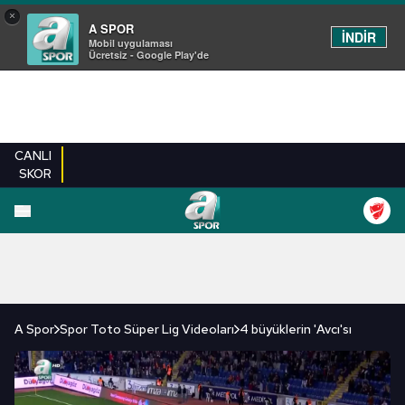
×
A SPOR
İNDİR
Mobil uygulaması
Ücretsiz - Google Play'de
CANLI
SKOR
FUTBOL
BASKETBOL
VOLEYBOL
MILLI TAKIM
PROGRAMLAR
DIĞE
A Spor
Spor Toto Süper Lig Videoları
4 büyüklerin 'Avcı'sı