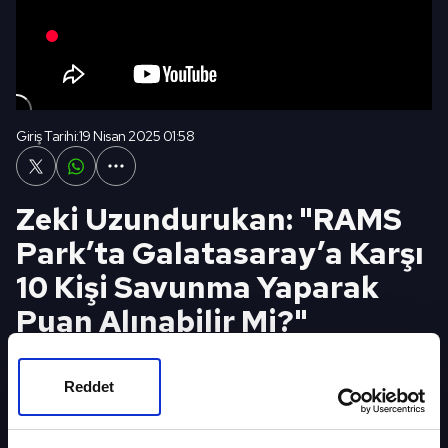
Giriş Tarihi:
19 Nisan 2025 01:58
Zeki Uzundurukan: "RAMS
Park’ta Galatasaray’a Karşı
10 Kişi Savunma Yaparak
Puan Alınabilir Mi?"
Trendyol Süper Lig’in 32. haftasında
şampiyonluk yarışındaki en güçlü adaylardan
Reddet
biri olan Galatasaray sahasında ligin sürpriz
ekiplerinden Sipay Bodrum FK’yı konuk etti.