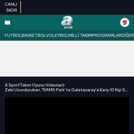
CANLI
SKOR
FUTBOL
BASKETBOL
VOLEYBOL
MILLI TAKIM
PROGRAMLAR
DIĞE
A Spor
Takım Oyunu Videoları
Zeki Uzundurukan: "RAMS Park’ta Galatasaray’a Karşı 10 Kişi Savunma Yaparak Puan Alınabilir Mi?"