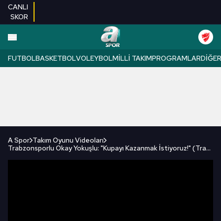
CANLI
SKOR
FUTBOL
BASKETBOL
VOLEYBOL
MILLI TAKIM
PROGRAMLAR
DIĞE
A Spor
Takım Oyunu Videoları
Trabzonsporlu Okay Yokuşlu: "Kupayı Kazanmak İstiyoruz!" (Trabzonspor 4-3 Alanyaspor) / A Spor