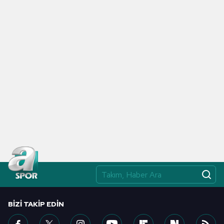
toplumu hizmetlerinin sunulması amacıyla
kullanılmaktadır. Diğer çerezler, sitemizin daha işlevsel
kılınması ve kişiselleştirilmesi ve sizlere yönelik
reklam/pazarlama faaliyetlerinin yapılması, amaçlarıyla
sınırlı olarak açık rızanız dahilinde kullanılacaktır.
Çerezlere ilişkin tercihlerinizi aşağıda yer alan panel
vasıtasıyla belirleyebilirsiniz. Çerezlere ilişkin detaylı bilgi
için Ayarlar butonuna tıklayabilir,
Çerez Bilgilendirme
Metnimizi
ziyaret edebilirsiniz.
6698 sayılı Kişisel Verilerin Korunması Kanunu uyarınca
hazırlanmış Aydınlatma Metnimizi okumak ve sitemizde
ilgili mevzuata uygun olarak kullanılan çerezlerle ilgili bilgi
almak için lütfen
tıklayınız
.
BIZI TAKIP EDIN