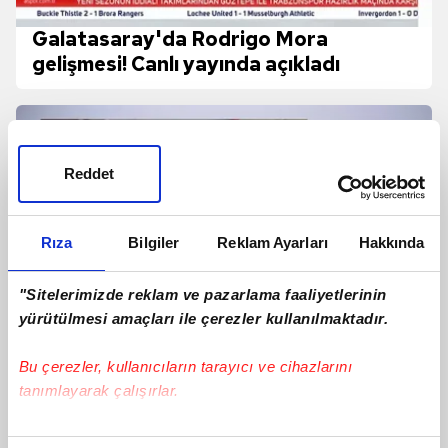
Galatasaray'da Rodrigo Mora
gelişmesi! Canlı yayında açıkladı
Reddet
Rıza
Bilgiler
Reklam Ayarları
Hakkında
"Sitelerimizde reklam ve pazarlama faaliyetlerinin
yürütülmesi amaçları ile çerezler kullanılmaktadır.
Bu çerezler, kullanıcıların tarayıcı ve cihazlarını
tanımlayarak çalışırlar.
Fatih Tekke'den Salah sorusuna cevap!
Ligin ilk maçında sahada olacak mı?
Bu çerezlere izin vermeniz halinde sizlere özel