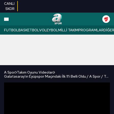
CANLI
SKOR
FUTBOL
BASKETBOL
VOLEYBOL
MILLI TAKIM
PROGRAMLAR
DIĞE
A Spor
Takım Oyunu Videoları
Galatasaray'ın Eyüpspor Maçındaki İlk 11'i Belli Oldu / A Spor / Takım Oyunu / 27.04.2025