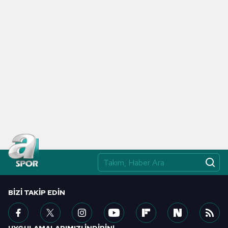
kullanılmaktadır. Diğer çerezler, sitemizin daha işlevsel
kılınması ve kişiselleştirilmesi ve sizlere yönelik
reklam/pazarlama faaliyetlerinin yapılması, amaçlarıyla
sınırlı olarak açık rızanız dahilinde kullanılacaktır.
Çerezlere ilişkin tercihlerinizi aşağıda yer alan panel
vasıtasıyla belirleyebilirsiniz. Çerezlere ilişkin detaylı bilgi
için Ayarlar butonuna tıklayabilir,
Çerez Bilgilendirme
Metnimizi
ziyaret edebilirsiniz.
6698 sayılı Kişisel Verilerin Korunması Kanunu uyarınca
hazırlanmış Aydınlatma Metnimizi okumak ve sitemizde
ilgili mevzuata uygun olarak kullanılan çerezlerle ilgili bilgi
almak için lütfen
tıklayınız
.
BIZI TAKIP EDIN