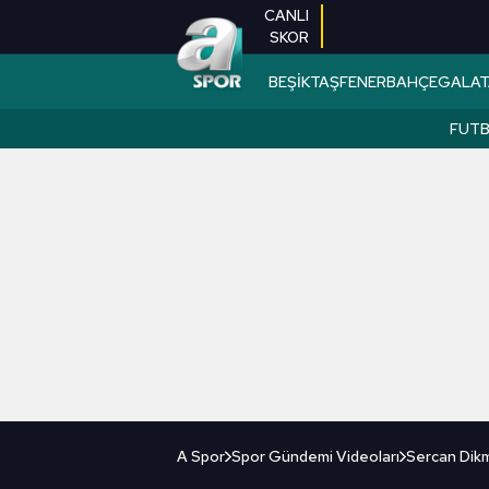
CANLI
SKOR
BEŞİKTAŞ
FENERBAHÇE
GALAT
FUT
A Spor
Spor Gündemi Videoları
Sercan Dikm