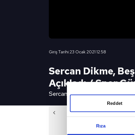
Giriş Tarihi:
23 Ocak 2021 12:58
Sercan Dikme, Beşi
Açıkladı / Spor G
Sercan Dikme, Beşiktaş'ın Forve
Reddet
Önc
Spor Gündemi Transfer - 
Rıza
2