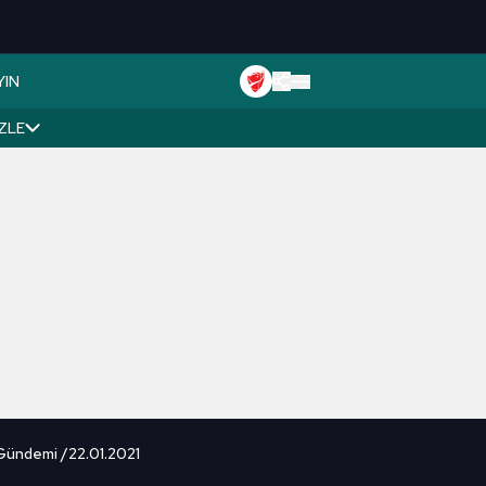
YIN
İZLE
 Gündemi /22.01.2021