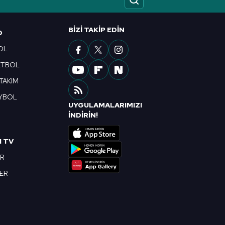
ak ve sitemizde ilgili
BIZI TAKIP EDIN
O
OL
ETBOL
 TAKIM
YBOL
UYGULAMALARIMIZI
R
İNDİRİN!
I TV
OR
BER