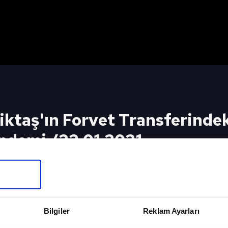
ktaş'ın Forvet Transferindek
ündemi /22.01.2021
t Transferindeki Flaş Gelişmeleri Açıkladı / Spor
eki Video
Sonraki 
Full Bölüm
Spor Günd
Bilgiler
Reklam Ayarları
6.08.2023