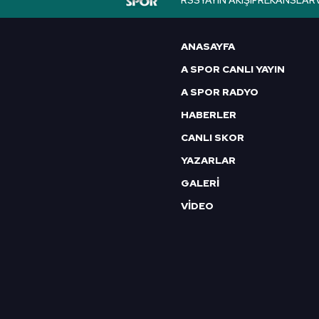
RSS
YAYIN AKIŞI
FREKANSLAR
6698 sayılı Kişisel Verilerin 
mevzuata uygun olarak kullanılan
ANASAYFA
A SPOR CANLI YAYIN
A SPOR RADYO
HABERLER
CANLI SKOR
YAZARLAR
GALERİ
VİDEO