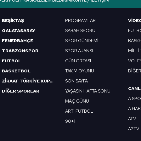
VERI POLITIKASI
GIZLILIK BILDIRIMI
KÜNYE / İLETIŞIM
Korunması Kanunu uyarınca hazırlanmış Aydınlatma Metnimizi okum
 çerezlerle ilgili bilgi almak için lütfen
tıklayınız
.
BEŞİKTAŞ
PROGRAMLAR
VIDE
GALATASARAY
SABAH SPORU
FUTB
FENERBAHÇE
SPOR GÜNDEMİ
BASK
TRABZONSPOR
SPOR AJANSI
MİLLİ
FUTBOL
GÜN ORTASI
VOLE
BASKETBOL
TAKIM OYUNU
DİĞE
ZİRAAT TÜRKİYE KUPASI
SON SAYFA
CANL
DİĞER SPORLAR
YAŞASIN HAFTA SONU
A SP
MAÇ GÜNÜ
A HA
ARTI FUTBOL
ATV
90+1
A2TV