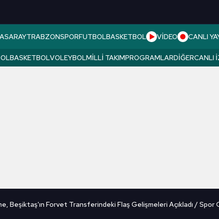
ASARAY
TRABZONSPOR
FUTBOL
BASKETBOL
VİDEO
CANLI YA
BOL
BASKETBOL
VOLEYBOL
MILLI TAKIM
PROGRAMLAR
DIĞER
CANLI 
e, Beşiktaş'ın Forvet Transferindeki Flaş Gelişmeleri Açıkladı / Spor