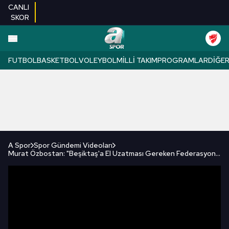
CANLI
SKOR
FUTBOL
BASKETBOL
VOLEYBOL
MILLI TAKIM
PROGRAMLAR
DIĞE
A Spor
Spor Gündemi Videoları
Murat Özbostan: "Beşiktaş'a El Uzatması Gereken Federasyon Olmalı!" / A Spor / Spor Gündemi