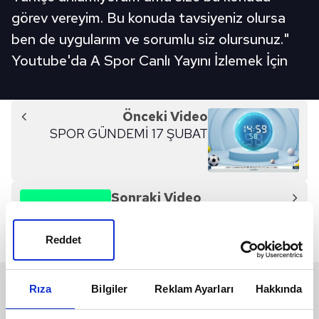
görev vereyim. Bu konuda tavsiyeniz olursa
ben de uygularım ve sorumlu siz olursunuz."
Youtube'da A Spor Canlı Yayını İzlemek İçin
Önceki Video
SPOR GÜNDEMİ 17 ŞUBAT
Sonraki Video
Spor Gündemi Transfer - Full
Bölüm 26.08.2023
Reddet
SON 24 SAAT
Rıza
Bilgiler
Reklam Ayarları
Hakkında