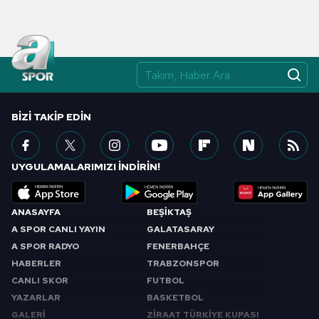
almak için lütfen
tıklayınız
.
BIZI TAKIP EDIN
UYGULAMALARIMIZI İNDİRİN!
ANASAYFA
BEŞİKTAŞ
A SPOR CANLI YAYIN
GALATASARAY
A SPOR RADYO
FENERBAHÇE
HABERLER
TRABZONSPOR
CANLI SKOR
FUTBOL
YAZARLAR
BASKETBOL
GALERİ
ZİRAAT TÜRKİYE KUPASI