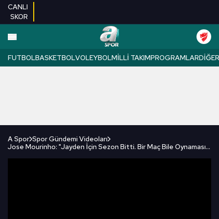
CANLI
SKOR
FUTBOL
BASKETBOL
VOLEYBOL
MILLI TAKIM
PROGRAMLAR
DIĞE
A Spor
Spor Gündemi Videoları
Jose Mourinho: "Jayden İçin Sezon Bitti. Bir Maç Bile Oynamasını Beklemiyorum." / A Spor