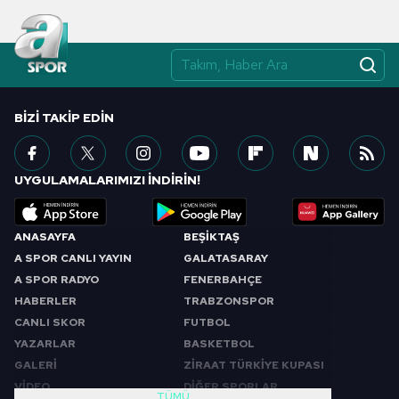
BIZI TAKIP EDIN
UYGULAMALARIMIZI İNDİRİN!
ANASAYFA
BEŞİKTAŞ
A SPOR CANLI YAYIN
GALATASARAY
A SPOR RADYO
FENERBAHÇE
HABERLER
TRABZONSPOR
CANLI SKOR
FUTBOL
YAZARLAR
BASKETBOL
GALERİ
ZİRAAT TÜRKİYE KUPASI
VİDEO
DİĞER SPORLAR
TÜMÜ