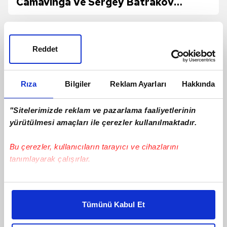
Camavinga Ve Sergey Batrakov
Hamlesi!
Reddet
Rıza
Bilgiler
Reklam Ayarları
Hakkında
"Sitelerimizde reklam ve pazarlama faaliyetlerinin
yürütülmesi amaçları ile çerezler kullanılmaktadır.
Bu çerezler, kullanıcıların tarayıcı ve cihazlarını
tanımlayarak çalışırlar.
Jayden Oosterwolde'den sakatlığı için
Bu çerezlere izin vermeniz halinde sizlere özel
yanıt!
kişiselleştirilmiş reklamlar sunabilir, sayfalarımızda sizlere
Tümünü Kabul Et
daha iyi reklam deneyimi yaşatabiliriz. Bunu yaparken
amacımızın size daha iyi bir reklam deneyimi sunmak