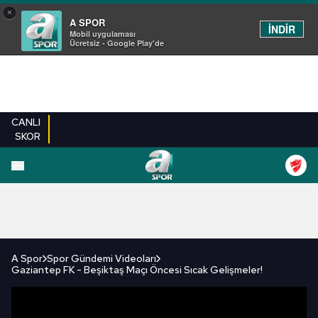
×
A SPOR
İNDİR
Mobil uygulaması
Ücretsiz - Google Play'de
CANLI
SKOR
FUTBOL
BASKETBOL
VOLEYBOL
MILLI TAKIM
PROGRAMLAR
DIĞE
A Spor
Spor Gündemi Videoları
Gaziantep FK - Beşiktaş Maçı Öncesi Sıcak Gelişmeler!