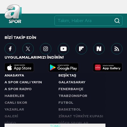
BIZI TAKIP EDIN
UYGULAMALARIMIZI İNDİRİN!
ANASAYFA
BEŞİKTAŞ
A SPOR CANLI YAYIN
GALATASARAY
A SPOR RADYO
FENERBAHÇE
HABERLER
TRABZONSPOR
CANLI SKOR
FUTBOL
YAZARLAR
BASKETBOL
GALERİ
ZİRAAT TÜRKİYE KUPASI
VİDEO
DİĞER SPORLAR
TÜMÜ