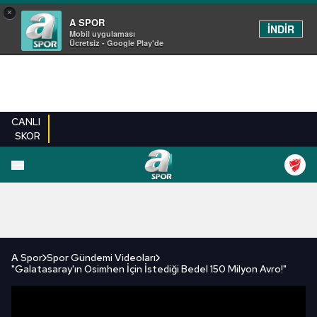
×
A SPOR
İNDİR
Mobil uygulaması
Ücretsiz - Google Play'de
CANLI
SKOR
FUTBOL
BASKETBOL
VOLEYBOL
MILLI TAKIM
PROGRAMLAR
DIĞE
A Spor
Spor Gündemi Videoları
"Galatasaray'ın Osimhen İçin İstediği Bedel 150 Milyon Avro!"