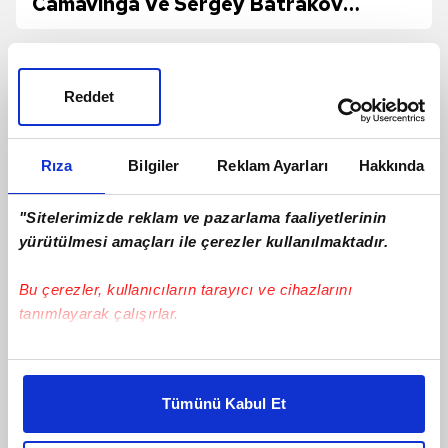
Camavinga Ve Sergey Batrakov
Hamlesi!
Reddet
Rıza
Bilgiler
Reklam Ayarları
Hakkında
"Sitelerimizde reklam ve pazarlama faaliyetlerinin
yürütülmesi amaçları ile çerezler kullanılmaktadır.
Bu çerezler, kullanıcıların tarayıcı ve cihazlarını
tanımlayarak çalışırlar.
Jayden Oosterwolde'den sakatlığı için
Bu çerezlere izin vermeniz halinde sizlere özel
yanıt!
kişiselleştirilmiş reklamlar sunabilir, sayfalarımızda sizlere
Tümünü Kabul Et
daha iyi reklam deneyimi yaşatabiliriz. Bunu yaparken
amacımızın size daha iyi bir reklam deneyimi sunmak