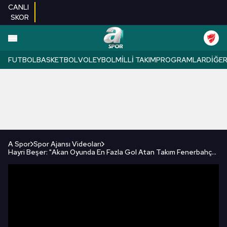
CANLI
SKOR
FUTBOL
BASKETBOL
VOLEYBOL
MILLI TAKIM
PROGRAMLAR
DIĞE
A Spor
Spor Ajansı Videoları
Hayri Beşer: "Akan Oyunda En Fazla Gol Atan Takım Fenerbahçe" / A Spor / Spor Ajansı Full Bölüm