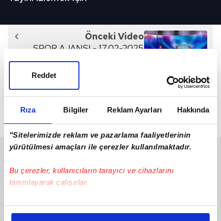
Önceki Video
SPOR AJANSI - 17.02-2025
Reddet
Sonraki Video
Spor Ajansı - 15/04/2021
Rıza
Bilgiler
Reklam Ayarları
Hakkında
"Sitelerimizde reklam ve pazarlama faaliyetlerinin
yürütülmesi amaçları ile çerezler kullanılmaktadır.
SON 24 SAAT
Bu çerezler, kullanıcıların tarayıcı ve cihazlarını
tanımlayarak çalışırlar.
Bu çerezlere izin vermeniz halinde sizlere özel
kişiselleştirilmiş reklamlar sunabilir, sayfalarımızda sizlere