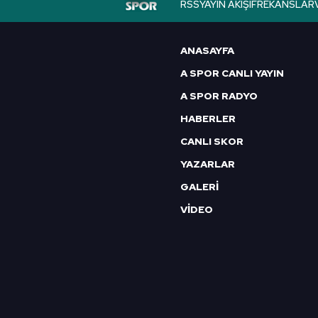
RSS
YAYIN AKIŞI
FREKANSLAR
6698 sayılı Kişisel Verilerin 
mevzuata uygun olarak kullanılan
ANASAYFA
A SPOR CANLI YAYIN
A SPOR RADYO
HABERLER
CANLI SKOR
YAZARLAR
GALERİ
VİDEO