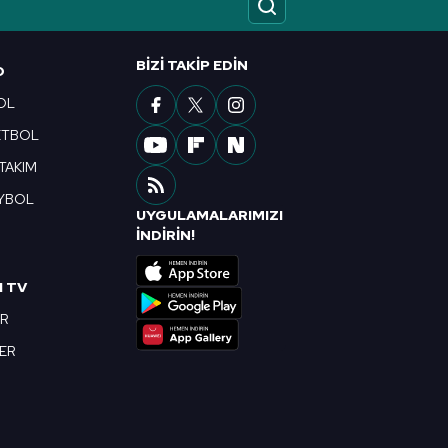
ak ve sitemizde ilgili
BIZI TAKIP EDIN
O
OL
ETBOL
 TAKIM
YBOL
UYGULAMALARIMIZI
R
İNDİRİN!
I TV
OR
BER