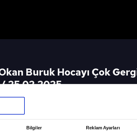
''Okan Buruk Hocayı Çok Ger
 / 25.02.2025
lerde Avrupa da Kulüp Çalıştıracağını Düşünüyorum 
nlı Yayını İzlemek İçin
SPOR AJ
Bilgiler
Reklam Ayarları