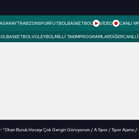
ASARAY
TRABZONSPOR
FUTBOL
BASKETBOL
VİDEO
CANLI YA
BOL
BASKETBOL
VOLEYBOL
MILLI TAKIM
PROGRAMLAR
DIĞER
CANLI 
r: ''Okan Buruk Hocayı Çok Gergin Görüyorum / A Spor / Spor Ajansı /