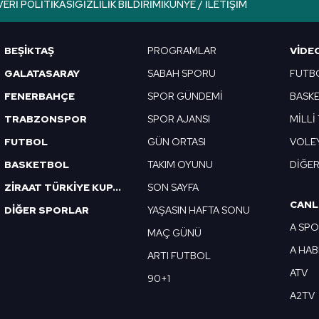
VERI POLITIKASI
GIZLILIK BILDIRIMI
KÜNYE / İLETIŞIM
Korunması Kanunu uyarınca hazırlanmış Aydınlatma Metnimizi okum
 çerezlerle ilgili bilgi almak için lütfen
tıklayınız
.
BEŞİKTAŞ
PROGRAMLAR
VIDE
GALATASARAY
SABAH SPORU
FUTB
FENERBAHÇE
SPOR GÜNDEMİ
BASK
TRABZONSPOR
SPOR AJANSI
MİLLİ
FUTBOL
GÜN ORTASI
VOLE
BASKETBOL
TAKIM OYUNU
DİĞE
ZİRAAT TÜRKİYE KUPASI
SON SAYFA
CANL
DİĞER SPORLAR
YAŞASIN HAFTA SONU
A SP
MAÇ GÜNÜ
A HA
ARTI FUTBOL
ATV
90+1
A2TV