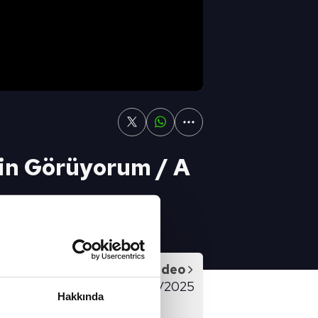
gin Görüyorum / A
/ A Spor / Spor Ajansı /
Sonraki Video
ANSI FULL BÖLÜM - 18/02/2025
Hakkında