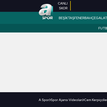
CANLI
SKOR
BEŞİKTAŞ
FENERBAHÇE
GALAT
FUT
A Spor
Spor Ajansı Videoları
Cem Kerpiçcile