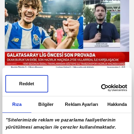
Galatasaray'da Rodrigo Mora
gelişmesi! Canlı yayında açıkladı
Reddet
Rıza
Bilgiler
Reklam Ayarları
Hakkında
"Sitelerimizde reklam ve pazarlama faaliyetlerinin
yürütülmesi amaçları ile çerezler kullanılmaktadır.