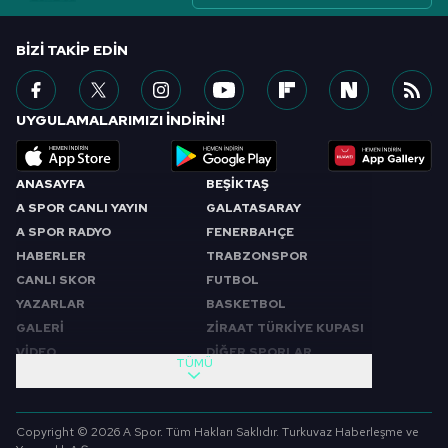
BIZI TAKIP EDIN
UYGULAMALARIMIZI İNDİRİN!
ANASAYFA
BEŞİKTAŞ
A SPOR CANLI YAYIN
GALATASARAY
A SPOR RADYO
FENERBAHÇE
HABERLER
TRABZONSPOR
CANLI SKOR
FUTBOL
YAZARLAR
BASKETBOL
GALERİ
ZİRAAT TÜRKİYE KUPASI
VİDEO
DİĞER SPORLAR
TÜMÜ
PROGRAMLAR
VIDEO
SABAH SPORU
FUTBOL
Copyright © 2026 A Spor. Tüm Hakları Saklıdır. Turkuvaz Haberleşme ve
SPOR GÜNDEMİ
BASKETBOL