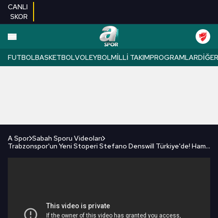
CANLI
SKOR
FUTBOL
BASKETBOL
VOLEYBOL
MILLI TAKIM
PROGRAMLAR
DIĞE
A Spor
Sabah Sporu Videoları
Trabzonspor'un Yeni Stoperi Stefano Denswill Türkiye'de! Hamdi Aslan Transferi Yorumladı/Sabah Sporu