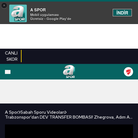
×
A SPOR
İNDİR
Mobil uygulaması
Ücretsiz - Google Play'de
CANLI
SKOR
FUTBOL
BASKETBOL
VOLEYBOL
MILLI TAKIM
PROGRAMLAR
DIĞE
A Spor
Sabah Sporu Videoları
Trabzonspor'dan DEV TRANSFER BOMBASI! Zhegrova, Adım Adım Fırtına'ya Mı Geliyor?