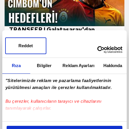
TRANSFER | Galatasaray'dan
Camavinga Ve Sergey Batrakov
Hamlesi!
Reddet
Rıza
Bilgiler
Reklam Ayarları
Hakkında
"Sitelerimizde reklam ve pazarlama faaliyetlerinin
yürütülmesi amaçları ile çerezler kullanılmaktadır.
Bu çerezler, kullanıcıların tarayıcı ve cihazlarını
tanımlayarak çalışırlar.
Bu çerezlere izin vermeniz halinde sizlere özel
kişiselleştirilmiş reklamlar sunabilir, sayfalarımızda sizlere