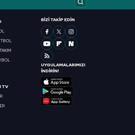
ak ve sitemizde ilgili
BIZI TAKIP EDIN
O
OL
ETBOL
 TAKIM
YBOL
UYGULAMALARIMIZI
R
İNDİRİN!
I TV
OR
BER