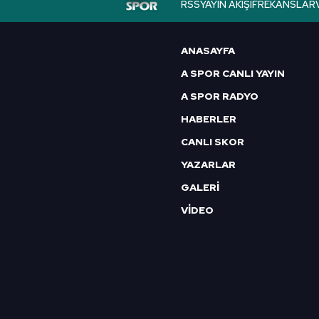
RSS
YAYIN AKIŞI
FREKANSLAR
6698 sayılı Kişisel Verilerin 
mevzuata uygun olarak kullanılan
ANASAYFA
A SPOR CANLI YAYIN
A SPOR RADYO
HABERLER
CANLI SKOR
YAZARLAR
GALERİ
VİDEO