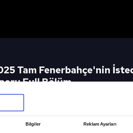
25 Tam Fenerbahçe'nin İsted
Sporu Full Bölüm
ahçe'nin İstediği Gibi Gidiyor" / A Spor / Sabah
İzlemek İçin
eki Video
Sonraki 
 BÖLÜM -
SABAH SP
Bilgiler
Reklam Ayarları
8/02/2025