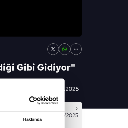
iği Gibi Gidiyor"
 Sporu Full Bölüm / 17.02.2025
Video
ORU FULL BÖLÜM - 17/02/2025
Hakkında