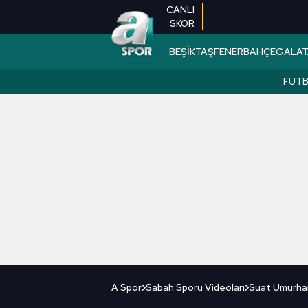
CANLI
SKOR
BEŞİKTAŞ
FENERBAHÇE
GALAT
FUT
A Spor
Sabah Sporu Videoları
Suat Umurhan: