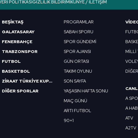
VERI POLITIKASI
GIZLILIK BILDIRIMI
KÜNYE / İLETIŞIM
Korunması Kanunu uyarınca hazırlanmış Aydınlatma Metnimizi okum
 çerezlerle ilgili bilgi almak için lütfen
tıklayınız
.
BEŞİKTAŞ
PROGRAMLAR
VIDE
GALATASARAY
SABAH SPORU
FUTB
FENERBAHÇE
SPOR GÜNDEMİ
BASK
TRABZONSPOR
SPOR AJANSI
MİLLİ
FUTBOL
GÜN ORTASI
VOLE
BASKETBOL
TAKIM OYUNU
DİĞE
ZİRAAT TÜRKİYE KUPASI
SON SAYFA
CANL
DİĞER SPORLAR
YAŞASIN HAFTA SONU
A SP
MAÇ GÜNÜ
A HA
ARTI FUTBOL
ATV
90+1
A2TV