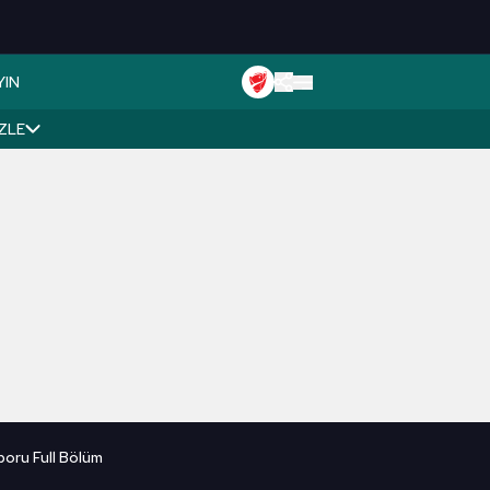
YIN
İZLE
poru Full Bölüm