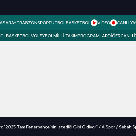
ASARAY
TRABZONSPOR
FUTBOL
BASKETBOL
VİDEO
CANLI YA
BOL
BASKETBOL
VOLEYBOL
MILLI TAKIM
PROGRAMLAR
DIĞER
CANLI 
 "2025 Tam Fenerbahçe'nin İstediği Gibi Gidiyor" / A Spor / Sabah S