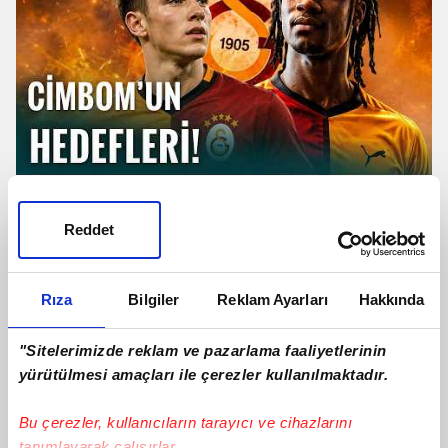
TRANSFER | Galatasaray'dan
Camavinga Ve Sergey Batrakov
Reddet
Hamlesi!
Rıza
Bilgiler
Reklam Ayarları
Hakkında
"Sitelerimizde reklam ve pazarlama faaliyetlerinin
yürütülmesi amaçları ile çerezler kullanılmaktadır.
Bu çerezler, kullanıcıların tarayıcı ve cihazlarını
tanımlayarak çalışırlar.