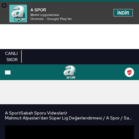
×
A SPOR
İNDİR
Mobil uygulaması
Ücretsiz - Google Play'de
CANLI
SKOR
FUTBOL
BASKETBOL
VOLEYBOL
MILLI TAKIM
PROGRAMLAR
DIĞE
A Spor
Sabah Sporu Videoları
Mahmut Alpaslan'dan Süper Lig Değerlendirmesi / A Spor / Sabah Sporu Full Bölüm