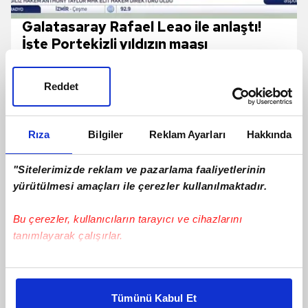
Galatasaray Rafael Leao ile anlaştı!
İşte Portekizli yıldızın maaşı
Reddet
Rıza
Bilgiler
Reklam Ayarları
Hakkında
"Sitelerimizde reklam ve pazarlama faaliyetlerinin
yürütülmesi amaçları ile çerezler kullanılmaktadır.
Bu çerezler, kullanıcıların tarayıcı ve cihazlarını
tanımlayarak çalışırlar.
TRANSFER | Galatasaray'dan
Camavinga Ve Sergey Batrakov
Bu çerezlere izin vermeniz halinde sizlere özel
Hamlesi!
kişiselleştirilmiş reklamlar sunabilir, sayfalarımızda sizlere
Tümünü Kabul Et
daha iyi reklam deneyimi yaşatabiliriz. Bunu yaparken