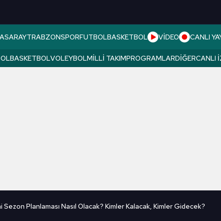
ASARAY
TRABZONSPOR
FUTBOL
BASKETBOL
VİDEO
CANLI YA
BOL
BASKETBOL
VOLEYBOL
MILLI TAKIM
PROGRAMLAR
DIĞER
CANLI 
i Sezon Planlaması Nasıl Olacak? Kimler Kalacak, Kimler Gidecek?