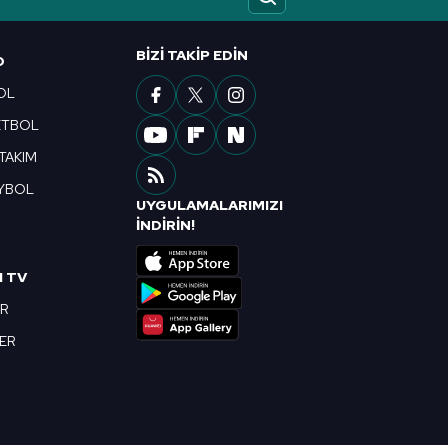
ak ve sitemizde ilgili
BIZI TAKIP EDIN
O
OL
ETBOL
 TAKIM
YBOL
UYGULAMALARIMIZI
R
İNDİRİN!
I TV
OR
BER