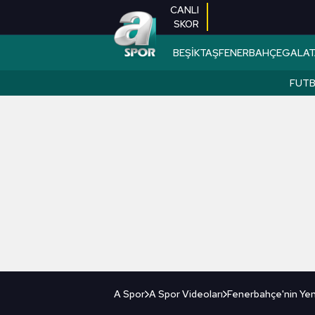
CANLI
SKOR
BEŞİKTAŞ
FENERBAHÇE
GALAT
FUT
A Spor
A Spor Videoları
Fenerbahçe'nin Yen