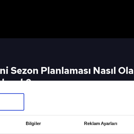
ni Sezon Planlaması Nasıl Ol
idecek?
laması Nasıl Olacak? Kimler Kalacak, Kimler Gid
Bilgiler
Reklam Ayarları
Maç Günü - Full