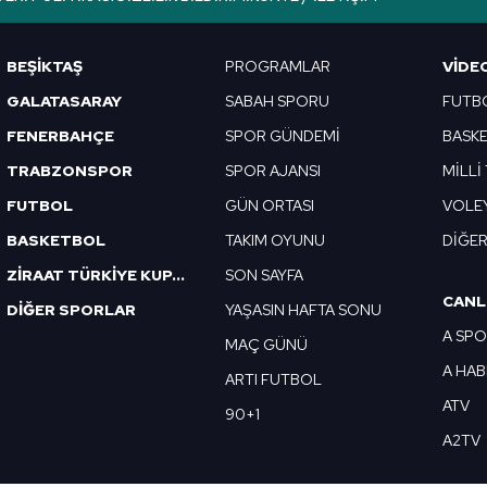
Korunması Kanunu uyarınca hazırlanmış Aydınlatma Metnimizi okum
 çerezlerle ilgili bilgi almak için lütfen
tıklayınız
.
BEŞİKTAŞ
PROGRAMLAR
VIDE
GALATASARAY
SABAH SPORU
FUTB
FENERBAHÇE
SPOR GÜNDEMİ
BASK
TRABZONSPOR
SPOR AJANSI
MİLLİ
FUTBOL
GÜN ORTASI
VOLE
BASKETBOL
TAKIM OYUNU
DİĞE
ZİRAAT TÜRKİYE KUPASI
SON SAYFA
CANL
DİĞER SPORLAR
YAŞASIN HAFTA SONU
A SP
MAÇ GÜNÜ
A HA
ARTI FUTBOL
ATV
90+1
A2TV