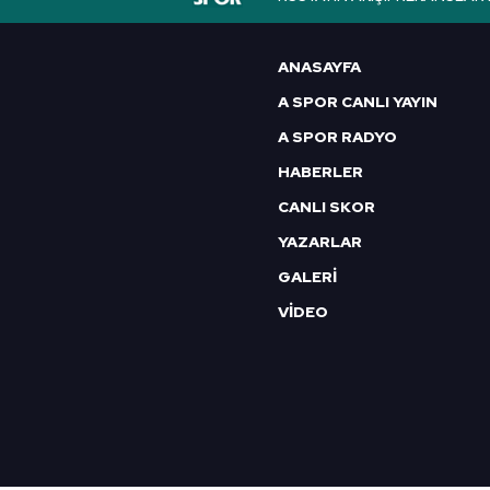
6698 sayılı Kişisel Verilerin 
mevzuata uygun olarak kullanılan
ANASAYFA
A SPOR CANLI YAYIN
A SPOR RADYO
HABERLER
CANLI SKOR
YAZARLAR
GALERİ
VİDEO