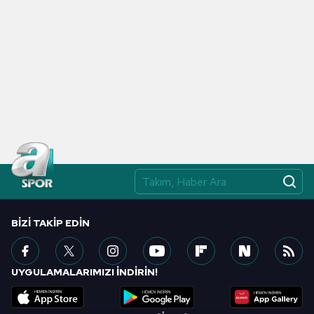
kılınması ve kişiselleştirilmesi ve sizlere yönelik
reklam/pazarlama faaliyetlerinin yapılması, amaçlarıyla
sınırlı olarak açık rızanız dahilinde kullanılacaktır.
Çerezlere ilişkin tercihlerinizi aşağıda yer alan panel
vasıtasıyla belirleyebilirsiniz. Çerezlere ilişkin detaylı bilgi
için Ayarlar butonuna tıklayabilir,
Çerez Bilgilendirme
Metnimizi
ziyaret edebilirsiniz.
6698 sayılı Kişisel Verilerin Korunması Kanunu uyarınca
hazırlanmış Aydınlatma Metnimizi okumak ve sitemizde
ilgili mevzuata uygun olarak kullanılan çerezlerle ilgili bilgi
almak için lütfen
tıklayınız
.
BIZI TAKIP EDIN
UYGULAMALARIMIZI İNDİRİN!