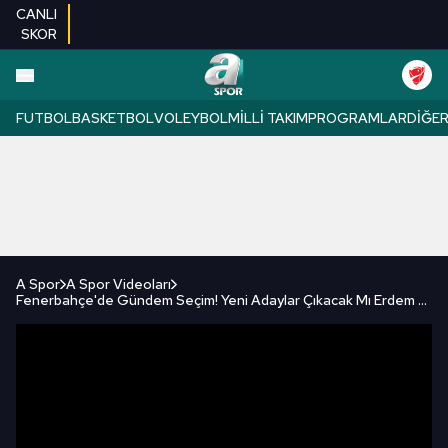
CANLI
SKOR
FUTBOL
BASKETBOL
VOLEYBOL
MILLI TAKIM
PROGRAMLAR
DIĞE
A Spor
A Spor Videoları
Fenerbahçe'de Gündem Seçim! Yeni Adaylar Çıkacak Mı Erdem Akbaş Tüm Gelişmeleri Açıkladı