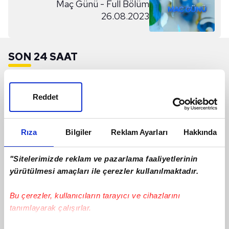
Maç Günü - Full Bölüm
26.08.2023
SON 24 SAAT
Reddet
Rıza
Bilgiler
Reklam Ayarları
Hakkında
"Sitelerimizde reklam ve pazarlama faaliyetlerinin
yürütülmesi amaçları ile çerezler kullanılmaktadır.
Bu çerezler, kullanıcıların tarayıcı ve cihazlarını
Dev Transferde Son Durum | Rafael
tanımlayarak çalışırlar.
Leao Ne Zaman İstanbul'da Olacak?