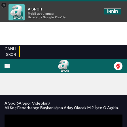
×
A SPOR
İNDİR
Mobil uygulaması
Ücretsiz - Google Play'de
CANLI
SKOR
FUTBOL
BASKETBOL
VOLEYBOL
MILLI TAKIM
PROGRAMLAR
DIĞE
A Spor
A Spor Videoları
Ali Koç Fenerbahçe Başkanlığına Aday Olacak Mı? İşte O Açıklama!