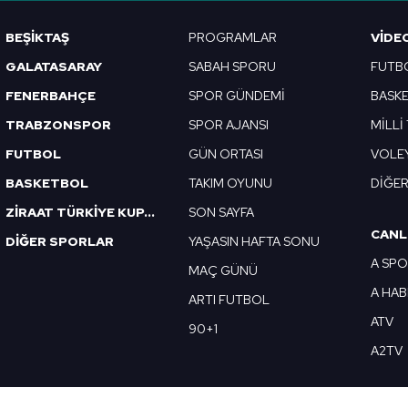
Korunması Kanunu uyarınca hazırlanmış Aydınlatma Metnimizi okum
BEŞİKTAŞ
PROGRAMLAR
VIDE
 çerezlerle ilgili bilgi almak için lütfen
tıklayınız
.
GALATASARAY
SABAH SPORU
FUTB
FENERBAHÇE
SPOR GÜNDEMİ
BASK
TRABZONSPOR
SPOR AJANSI
MİLLİ
FUTBOL
GÜN ORTASI
VOLE
BASKETBOL
TAKIM OYUNU
DİĞE
ZİRAAT TÜRKİYE KUPASI
SON SAYFA
CANL
DİĞER SPORLAR
YAŞASIN HAFTA SONU
A SP
MAÇ GÜNÜ
A HA
ARTI FUTBOL
ATV
90+1
A2TV