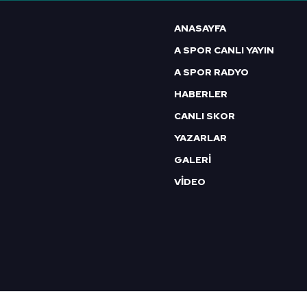
6698 sayılı Kişisel Verilerin 
ANASAYFA
mevzuata uygun olarak kullanılan
A SPOR CANLI YAYIN
A SPOR RADYO
HABERLER
CANLI SKOR
YAZARLAR
GALERİ
VİDEO