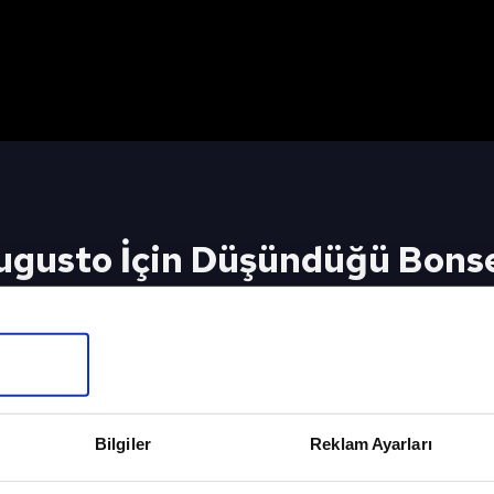
gusto İçin Düşündüğü Bonser
i Uzundurukan Açıkladı!
İçin Tıkla
Bilgiler
Reklam Ayarları