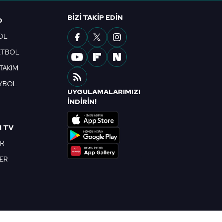
ak ve sitemizde ilgili
BIZI TAKIP EDIN
O
OL
ETBOL
 TAKIM
YBOL
UYGULAMALARIMIZI
R
İNDİRİN!
I TV
OR
BER