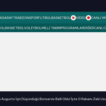
ASARAY
TRABZONSPOR
FUTBOL
BASKETBOL
VİDEO
CANLI YA
BOL
BASKETBOL
VOLEYBOL
MILLI TAKIM
PROGRAMLAR
DIĞER
CANLI 
 Augusto İçin Düşündüğü Bonservis Belli Oldu! İşte O Rakamı Zeki Uzu