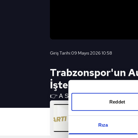
Giriş Tarihi:
09 Mayıs 2026 10:58
Trabzonspor'un Au
İşte O Rakamı Zek
👉 A SPOR YouTube Canlı Yayın 
Reddet
Rıza