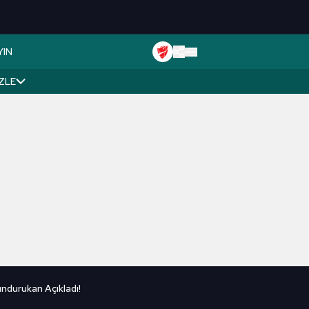
YIN
İZLE
ndurukan Açıkladı!