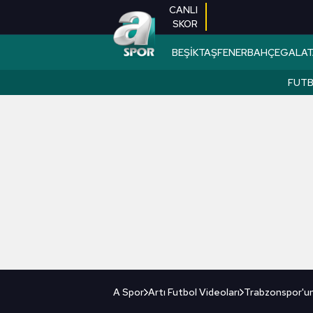
CANLI
SKOR
BEŞİKTAŞ
FENERBAHÇE
GALAT
FUT
A Spor
Artı Futbol Videoları
Trabzonspor'un