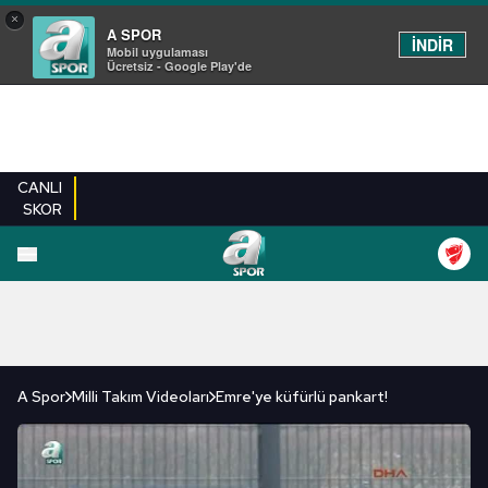
×
A SPOR
İNDİR
Mobil uygulaması
Ücretsiz - Google Play'de
CANLI
SKOR
FUTBOL
BASKETBOL
VOLEYBOL
MILLI TAKIM
PROGRAMLAR
DIĞE
A Spor
Milli Takım Videoları
Emre'ye küfürlü pankart!