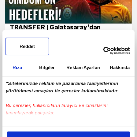
TRANSFER | Galatasaray'dan
Camavinga Ve Sergey Batrakov
Hamlesi!
Reddet
Rıza
Bilgiler
Reklam Ayarları
Hakkında
"Sitelerimizde reklam ve pazarlama faaliyetlerinin
yürütülmesi amaçları ile çerezler kullanılmaktadır.
Bu çerezler, kullanıcıların tarayıcı ve cihazlarını
tanımlayarak çalışırlar.
Bu çerezlere izin vermeniz halinde sizlere özel
kişiselleştirilmiş reklamlar sunabilir, sayfalarımızda sizlere