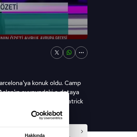
Barcelona'ya konuk oldu. Camp
Aslan'ın oyunundaki o detaya
si verdi. Adama Traore, Patrick
 desteğe geldi." dedi. |
Video
Hakkında