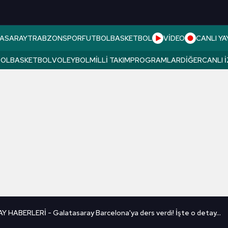
ASARAY
TRABZONSPOR
FUTBOL
BASKETBOL
VİDEO
CANLI YA
BOL
BASKETBOL
VOLEYBOL
MILLI TAKIM
PROGRAMLAR
DIĞER
CANLI 
HABERLERİ - Galatasaray Barcelona'ya ders verdi! İşte o detay...