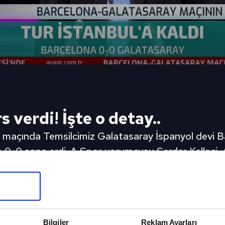
 verdi! İşte o detay..
lk maçında Temsilcimiz Galatasaray İspanyol devi 
0-0 sona erdi. A Spor yorumcusu Serdar Kelleci, 
ma takımı. Galatasaray 'Savunma nasıl yapılır?' der
 sonra Aanholt, Traore'yi içeriye aldı ve Berkan da
 haberi)
eki Video
Sonraki 
Bilgiler
Reklam Ayarları