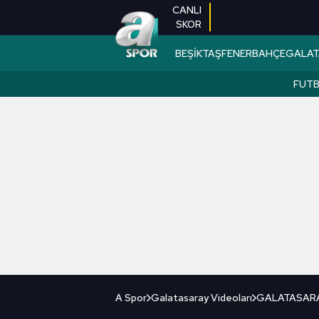
CANLI
SKOR
BEŞİKTAŞ
FENERBAHÇE
GALAT
FUT
A Spor
Galatasaray Videoları
GALATASARAY 