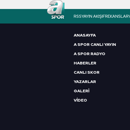
butonuna tıklayabilir,
Çerez Bi
RSS
YAYIN AKIŞI
FREKANSLAR
6698 sayılı Kişisel Verilerin 
mevzuata uygun olarak kullanılan
ANASAYFA
A SPOR CANLI YAYIN
A SPOR RADYO
HABERLER
CANLI SKOR
YAZARLAR
GALERİ
VİDEO