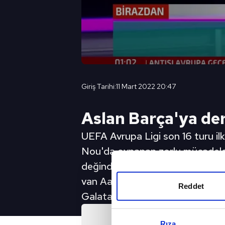
Giriş Tarihi:
11 Mart 2022 20:47
Aslan Barça'ya ders
UEFA Avrupa Ligi son 16 turu i
Nou'da oynanan zorlu mücadele 
değindi. Kelleci, "Tam bir savun
van Aanholt'u çok zorladı. Ondan
Reddet
Galatasaray haberleri (GS spor
Önc
Rıza