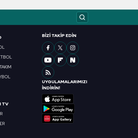
ak ve sitemizde ilgili
BIZI TAKIP EDIN
O
OL
ETBOL
 TAKIM
YBOL
UYGULAMALARIMIZI
R
İNDİRİN!
I TV
OR
BER