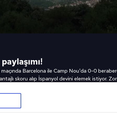
 paylaşımı!
k maçında Barcelona ile Camp Nou'da 0-0 berabere 
tajlı skoru alıp İspanyol devini elemek istiyor. Z
ir sosyal medya paylaşımı yapıldı. Barcelona'nın r
n en güzel şehirlerinden biri olan İstanbul'a geliyo
ir video altında yayınladı. İşte o görüntüler... | Gal