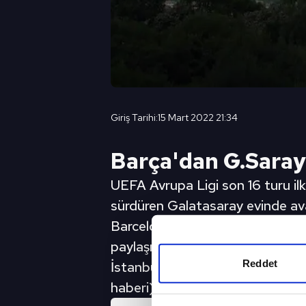
Giriş Tarihi:
15 Mart 2022 21:34
Barça'dan G.Saray
UEFA Avrupa Ligi son 16 turu il
sürdüren Galatasaray evinde avan
Barcelona cephesinden anlamlı b
paylaşımda Katalan ekibi "Dünyanı
Reddet
İstanbul'un bazı karelerini tek b
haberi)