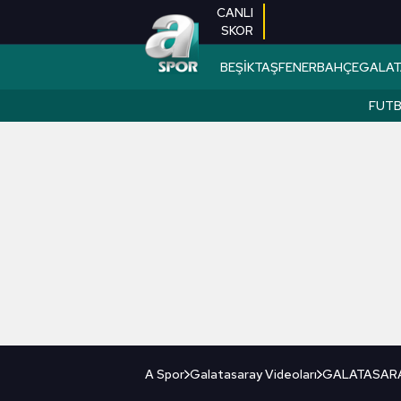
CANLI
SKOR
BEŞİKTAŞ
FENERBAHÇE
GALAT
FUT
A Spor
Galatasaray Videoları
GALATASARAY 