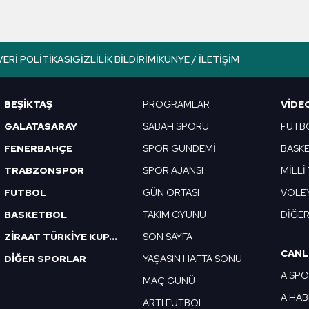
aşağıda yer alan panel vasıtasıyla belirleyebilirsiniz. Çerezlere iliş
lgilendirme Metnimizi
ziyaret edebilirsiniz.
Korunması Kanunu uyarınca hazırlanmış Aydınlatma Metnimizi okum
VERI POLITIKASI
GIZLILIK BILDIRIMI
KÜNYE / İLETIŞIM
 çerezlerle ilgili bilgi almak için lütfen
tıklayınız
.
BEŞİKTAŞ
PROGRAMLAR
VIDE
GALATASARAY
SABAH SPORU
FUTB
FENERBAHÇE
SPOR GÜNDEMİ
BASK
TRABZONSPOR
SPOR AJANSI
MİLLİ
FUTBOL
GÜN ORTASI
VOLE
BASKETBOL
TAKIM OYUNU
DİĞE
ZİRAAT TÜRKİYE KUPASI
SON SAYFA
CANL
DİĞER SPORLAR
YAŞASIN HAFTA SONU
A SP
MAÇ GÜNÜ
A HA
ARTI FUTBOL