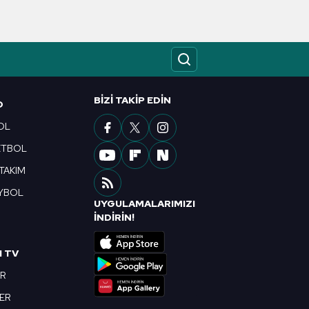
kin detaylı bilgi için Ayarlar
ak ve sitemizde ilgili
BIZI TAKIP EDIN
O
OL
ETBOL
 TAKIM
YBOL
UYGULAMALARIMIZI
R
İNDİRİN!
I TV
OR
BER