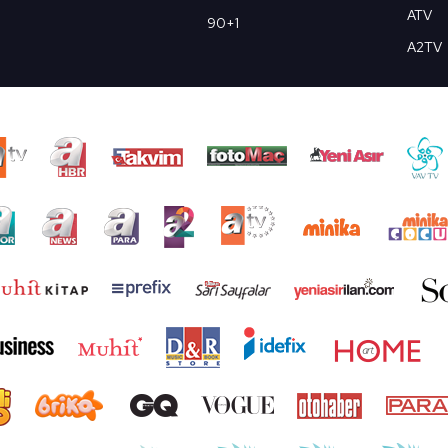
ATV
90+1
A2TV