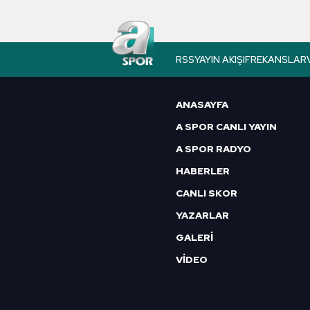
Çerezlere ilişkin tercihlerinizi 
butonuna tıklayabilir,
Çerez Bi
6698 sayılı Kişisel Verilerin 
RSS
YAYIN AKIŞI
FREKANSLAR
mevzuata uygun olarak kullanılan
ANASAYFA
A SPOR CANLI YAYIN
A SPOR RADYO
HABERLER
CANLI SKOR
YAZARLAR
GALERİ
VİDEO