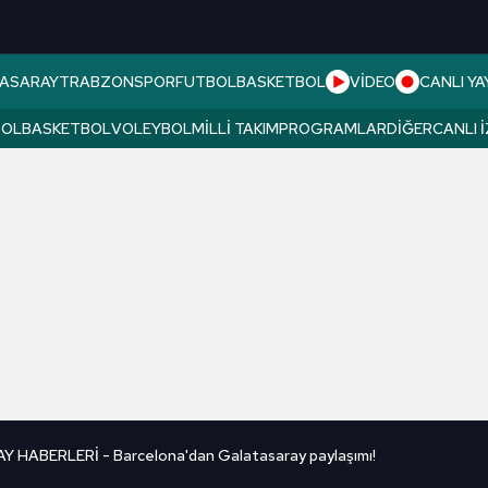
ASARAY
TRABZONSPOR
FUTBOL
BASKETBOL
VİDEO
CANLI YA
BOL
BASKETBOL
VOLEYBOL
MILLI TAKIM
PROGRAMLAR
DIĞER
CANLI 
HABERLERİ - Barcelona'dan Galatasaray paylaşımı!