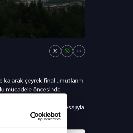
kalarak çeyrek final umutlarını
orlu mücadele öncesinde
esmi hesabından yapılan
ruz. Sizi çok özledik." mesajıyla
atasaray haberleri (GS spor