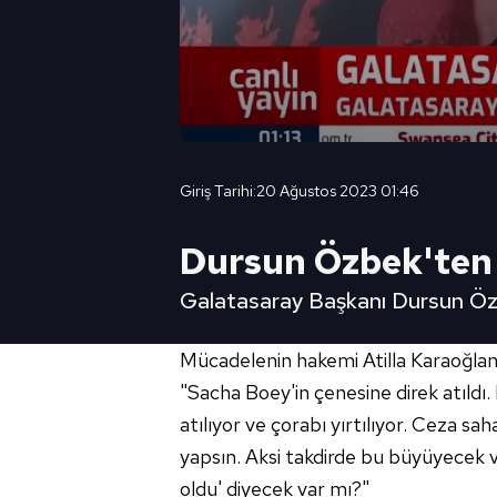
Giriş Tarihi:
20 Ağustos 2023 01:46
Dursun Özbek'ten ha
Galatasaray Başkanı Dursun Öz
Mücadelenin hakemi Atilla Karaoğlan'ı
"Sacha Boey'in çenesine direk atıldı.
atılıyor ve çorabı yırtılıyor. Ceza s
yapsın. Aksi takdirde bu büyüyecek v
oldu' diyecek var mı?"