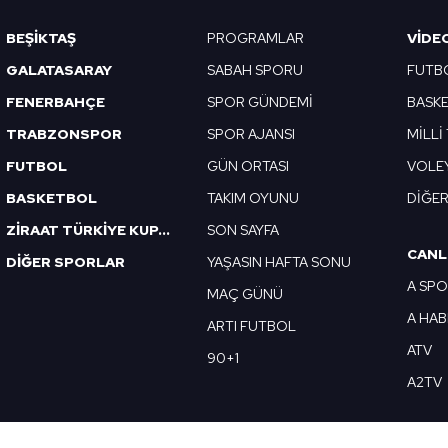
BEŞİKTAŞ
PROGRAMLAR
VIDE
GALATASARAY
SABAH SPORU
FUTB
FENERBAHÇE
SPOR GÜNDEMİ
BASK
TRABZONSPOR
SPOR AJANSI
MİLLİ
FUTBOL
GÜN ORTASI
VOLE
BASKETBOL
TAKIM OYUNU
DİĞE
ZİRAAT TÜRKİYE KUPASI
SON SAYFA
CANL
DİĞER SPORLAR
YAŞASIN HAFTA SONU
A SP
MAÇ GÜNÜ
A HA
ARTI FUTBOL
ATV
90+1
A2TV