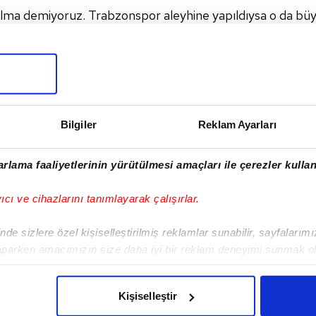
çalma demiyoruz. Trabzonspor aleyhine yapıldıysa o da bü
anılarla, iyi sonuçlar gelmesini konuşmakta fayda yok. Galip
Bilgiler
Reklam Ayarları
rlama faaliyetlerinin yürütülmesi amaçları ile çerezler kullan
yıcı ve cihazlarını tanımlayarak çalışırlar.
de sizlere özel kişiselleştirilmiş reklamlar sunabilir, sayfalarım
eki Video
Sonraki 
aparken amacımızın size daha iyi bir reklam deneyimi sunmak ol
ı verilmez!
Toroğlu: S
imizden gelen çabayı gösterdiğimizi ve bu noktada, reklamların ma
olduğunu sizlere hatırlatmak isteriz.
Kişiselleştir