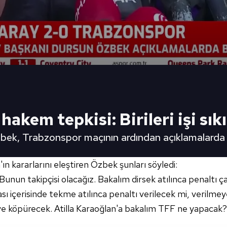
kem tepkisi: Birileri işi sık
bek, Trabzonspor maçının ardından açıklamalarda
n kararlarını eleştiren Özbek şunları söyledi:
 Bunun takipçisi olacağız. Bakalım dirsek atılınca penaltı
ahası içerisinde tekme atılınca penaltı verilecek mi, veril
e köpürecek. Atilla Karaoğlan'a bakalım TFF ne yapacak? A