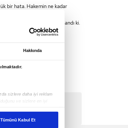
yük bir hata. Hakemin ne kadar
 bitirdik ama öyle olaylar yaşandı ki.
Hakkında
ılmaktadır.
ızda sizlere daha iyi reklam
Video
duğunu ve sizlere en iyi
es var görüntü yok!
liyetlerimizi karşılamak
Tümünü Kabul Et