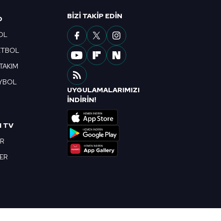
BIZI TAKIP EDIN
O
OL
ETBOL
 TAKIM
YBOL
UYGULAMALARIMIZI
R
İNDİRİN!
I TV
OR
BER