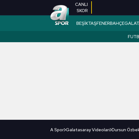
CANLI
SKOR
BEŞİKTAŞ
FENERBAHÇE
GALAT
FUT
A Spor
Galatasaray Videoları
Dursun Özbek't