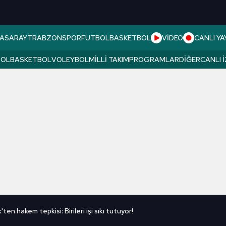
ASARAY
TRABZONSPOR
FUTBOL
BASKETBOL
VİDEO
CANLI YA
BOL
BASKETBOL
VOLEYBOL
MILLI TAKIM
PROGRAMLAR
DIĞER
CANLI 
en hakem tepkisi: Birileri işi sıkı tutuyor!