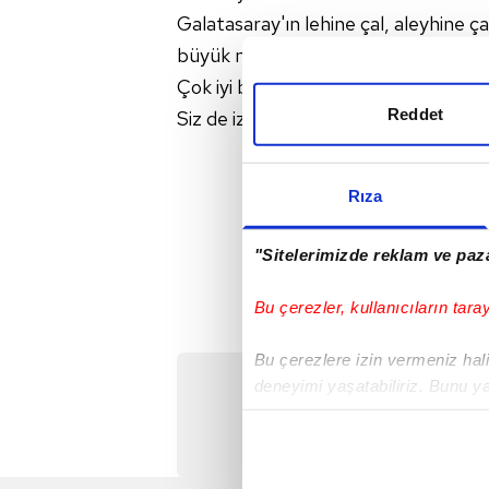
Galatasaray'ın lehine çal, aleyhine 
büyük maç yönetmediğinin delili bu.
Çok iyi bir takımımız var. Böyle kötü 
Reddet
Siz de izleyin, bakın."
Rıza
"Sitelerimizde reklam ve paza
Bu çerezler, kullanıcıların tara
Bu çerezlere izin vermeniz halin
Önc
deneyimi yaşatabiliriz. Bunu y
Erman Toroğlu: Böyle penalt
içerikleri sunabilmek adına el
noktasında tek gelir kalemimiz 