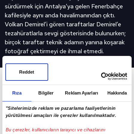
sürdürmek için Antalya’ya gelen Fenerbahçe
kafilesiyle aynı anda havalimanından çıktı.
Volkan Demirel’i gören taraftarlar Demirel’e
tezahüratlarla sevgi gösterisinde bulunurken;
birçok taraftar teknik adamın yanına koşarak
fotoğraf çektirmeyi de ihmal etmedi.
Reddet
Önceki Video
"Formayı yırta yırta almaya
çalışıyor"
Rıza
Bilgiler
Reklam Ayarları
Hakkında
Sonraki Video
"Sitelerimizde reklam ve pazarlama faaliyetlerinin
Pedro'nun sakatlığı sonrası
yürütülmesi amaçları ile çerezler kullanılmaktadır.
transfer gelişmesi!
Bu çerezler, kullanıcıların tarayıcı ve cihazlarını