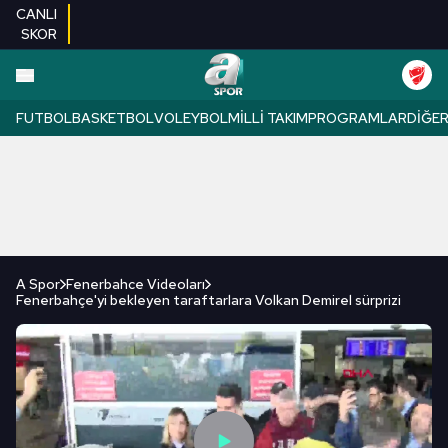
CANLI
SKOR
FUTBOL
BASKETBOL
VOLEYBOL
MILLI TAKIM
PROGRAMLAR
DIĞE
A Spor
Fenerbahce Videoları
Fenerbahçe'yi bekleyen taraftarlara Volkan Demirel sürprizi