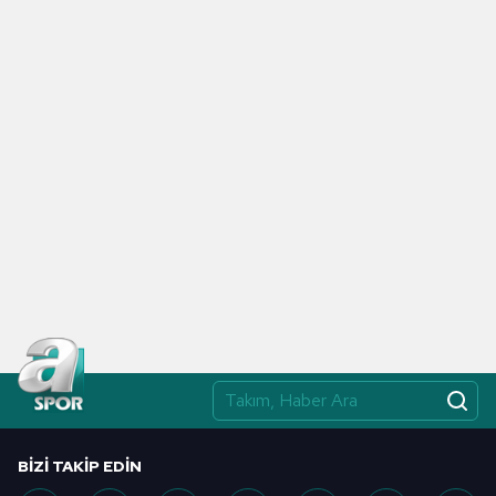
toplumu hizmetlerinin sunulması amacıyla
kullanılmaktadır. Diğer çerezler, sitemizin daha işlevsel
kılınması ve kişiselleştirilmesi ve sizlere yönelik
reklam/pazarlama faaliyetlerinin yapılması, amaçlarıyla
sınırlı olarak açık rızanız dahilinde kullanılacaktır.
Çerezlere ilişkin tercihlerinizi aşağıda yer alan panel
vasıtasıyla belirleyebilirsiniz. Çerezlere ilişkin detaylı bilgi
için Ayarlar butonuna tıklayabilir,
Çerez Bilgilendirme
Metnimizi
ziyaret edebilirsiniz.
6698 sayılı Kişisel Verilerin Korunması Kanunu uyarınca
hazırlanmış Aydınlatma Metnimizi okumak ve sitemizde
ilgili mevzuata uygun olarak kullanılan çerezlerle ilgili bilgi
almak için lütfen
tıklayınız
.
BIZI TAKIP EDIN