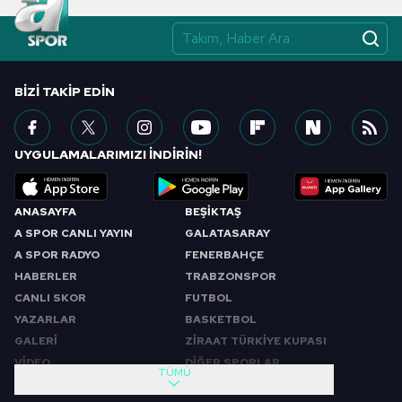
BIZI TAKIP EDIN
UYGULAMALARIMIZI İNDİRİN!
ANASAYFA
BEŞİKTAŞ
A SPOR CANLI YAYIN
GALATASARAY
A SPOR RADYO
FENERBAHÇE
HABERLER
TRABZONSPOR
CANLI SKOR
FUTBOL
YAZARLAR
BASKETBOL
GALERİ
ZİRAAT TÜRKİYE KUPASI
VİDEO
DİĞER SPORLAR
TÜMÜ