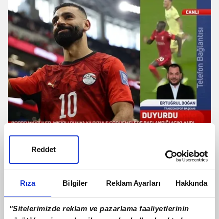
Ertuğrul Doğan'dan Mohamed Salah
Reddet
transferi sonrası ilk açıklamalar!
Rıza
Bilgiler
Reklam Ayarları
Hakkında
"Sitelerimizde reklam ve pazarlama faaliyetlerinin