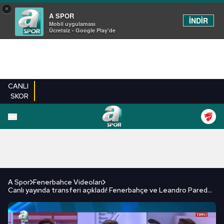
×
A SPOR
İNDİR
Mobil uygulaması
Ücretsiz - Google Play'de
CANLI
SKOR
FUTBOL
BASKETBOL
VOLEYBOL
MILLI TAKIM
PROGRAMLAR
DIĞE
A Spor
Fenerbahce Videoları
Canlı yayında transferi açıkladı! Fenerbahçe ve Leandro Paredes...