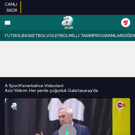
CANLI
SKOR
FUTBOL
BASKETBOL
VOLEYBOL
MILLI TAKIM
PROGRAMLAR
DIĞE
A Spor
Fenerbahce Videoları
Aziz Yıldırım: Her yerde çoğunluk Galatasaray'da