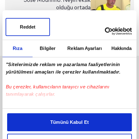
olduğu ortada
Reddet
Sonraki Video
F.Bahçe'nin Yüksek Divan
Kurulu’nda olay!
Rıza
Bilgiler
Reklam Ayarları
Hakkında
"Sitelerimizde reklam ve pazarlama faaliyetlerinin
SON 24 SAAT
yürütülmesi amaçları ile çerezler kullanılmaktadır.
Bu çerezler, kullanıcıların tarayıcı ve cihazlarını
tanımlayarak çalışırlar.
Bu çerezlere izin vermeniz halinde sizlere özel
kişiselleştirilmiş reklamlar sunabilir, sayfalarımızda sizlere
Tümünü Kabul Et
daha iyi reklam deneyimi yaşatabiliriz. Bunu yaparken
amacımızın size daha iyi bir reklam deneyimi sunmak
olduğunu ve sizlere en iyi içerikleri sunabilmek adına