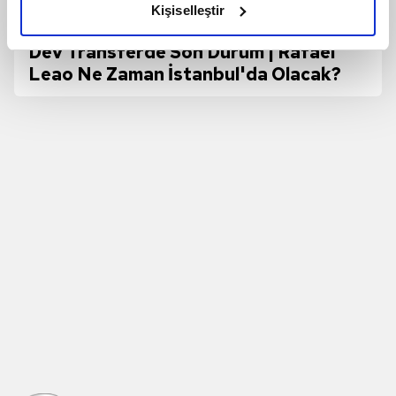
Kişiselleştir
elimizden gelen çabayı gösterdiğimizi ve bu noktada,
reklamların maliyetlerimizi karşılamak noktasında tek gelir
Dev Transferde Son Durum | Rafael
kalemimiz olduğunu sizlere hatırlatmak isteriz.
Leao Ne Zaman İstanbul'da Olacak?
Her halükârda, kullanıcılar, bu çerezlere izin vermedikleri
takdirde, kullanıcılara hedefli reklamlar
gösterilmeyecektir."
Sizlere daha iyi bir hizmet sunabilmek için İnternet
Sitemizde kendimize ve üçüncü kişilere ait çerezler
kullanılmaktadır. Bu çerezler vasıtasıyla çeşitli kişisel
verileriniz işlenmekte olup gerekli olan çerezler bilgi
toplumu hizmetlerinin sunulması amacıyla
kullanılmaktadır. Diğer çerezler, sitemizin daha işlevsel
kılınması ve kişiselleştirilmesi ve sizlere yönelik
reklam/pazarlama faaliyetlerinin yapılması, amaçlarıyla
sınırlı olarak açık rızanız dahilinde kullanılacaktır.