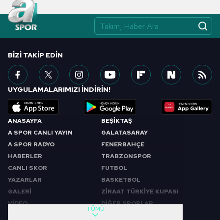
Çerezlere ilişkin tercihlerinizi aşağıda yer alan panel
vasıtasıyla belirleyebilirsiniz. Çerezlere ilişkin detaylı bilgi
için Ayarlar butonuna tıklayabilir,
Çerez Bilgilendirme
Metnimizi
ziyaret edebilirsiniz.
BIZI TAKIP EDIN
6698 sayılı Kişisel Verilerin Korunması Kanunu uyarınca
hazırlanmış Aydınlatma Metnimizi okumak ve sitemizde
ilgili mevzuata uygun olarak kullanılan çerezlerle ilgili bilgi
UYGULAMALARIMIZI İNDİRİN!
almak için lütfen
tıklayınız
.
ANASAYFA
BEŞİKTAŞ
A SPOR CANLI YAYIN
GALATASARAY
A SPOR RADYO
FENERBAHÇE
HABERLER
TRABZONSPOR
CANLI SKOR
FUTBOL
YAZARLAR
BASKETBOL
GALERİ
ZİRAAT TÜRKİYE KUPASI
VİDEO
DİĞER SPORLAR
TÜMÜ