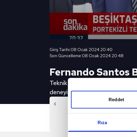
Giriş Tarihi:
08 Ocak 2024 20:40
Son Güncelleme:
08 Ocak 2024 20:48
Fernando Santos Be
Teknik direktörlük arayışlarını s
deneyimli teknik direktör, siyah-b
Reddet
Önc
Fernando Santos: Buraya k
Rıza