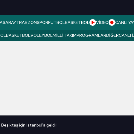
ASARAY
TRABZONSPOR
FUTBOL
BASKETBOL
VİDEO
CANLI YA
BOL
BASKETBOL
VOLEYBOL
MILLI TAKIM
PROGRAMLAR
DIĞER
CANLI 
eşiktaş için İstanbul'a geldi!