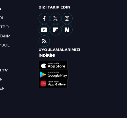
ak ve sitemizde ilgili
BIZI TAKIP EDIN
O
OL
ETBOL
 TAKIM
YBOL
UYGULAMALARIMIZI
R
İNDİRİN!
I TV
OR
BER