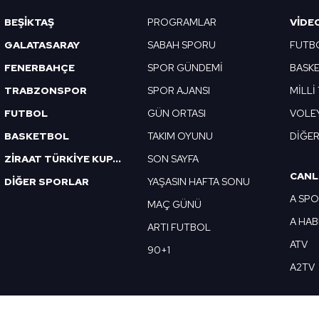
Korunması Kanunu uyarınca hazırlanmış Aydınlatma Metnimizi okum
BEŞİKTAŞ
PROGRAMLAR
VIDE
 çerezlerle ilgili bilgi almak için lütfen
tıklayınız
.
GALATASARAY
SABAH SPORU
FUTB
FENERBAHÇE
SPOR GÜNDEMİ
BASK
TRABZONSPOR
SPOR AJANSI
MİLLİ
FUTBOL
GÜN ORTASI
VOLE
BASKETBOL
TAKIM OYUNU
DİĞE
ZİRAAT TÜRKİYE KUPASI
SON SAYFA
CANL
DİĞER SPORLAR
YAŞASIN HAFTA SONU
A SP
MAÇ GÜNÜ
A HA
ARTI FUTBOL
ATV
90+1
A2TV