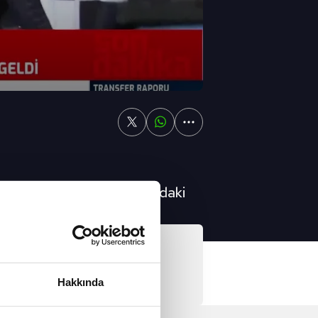
antos ile anlaştı. 69 yaşındaki
. | Beşiktaş haberleri
Video
n tek soru işareti..."
Hakkında