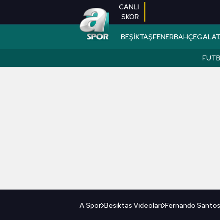
CANLI
SKOR
BEŞİKTAŞ
FENERBAHÇE
GALAT
FUT
A Spor
Besiktas Videoları
Fernando Santos B