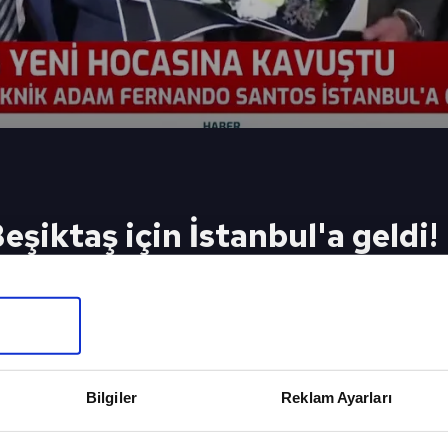
şiktaş için İstanbul'a geldi!
onlandıran Beşiktaş, Portekizli çalıştırıcı Fernando S
eyazlı ekip için İstanbul'a geldi. İşte o görüntüler..
eki Video
Sonraki 
imse tatile
"Santos içi
gelemez!
Bilgiler
Reklam Ayarları