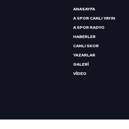
6698 sayılı Kişisel Verilerin 
ANASAYFA
mevzuata uygun olarak kullanılan
A SPOR CANLI YAYIN
A SPOR RADYO
HABERLER
CANLI SKOR
YAZARLAR
GALERİ
VİDEO