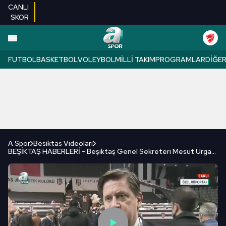
CANLI
SKOR
FUTBOL
BASKETBOL
VOLEYBOL
MILLI TAKIM
PROGRAMLAR
DIĞE
A Spor
Besiktas Videoları
BEŞİKTAŞ HABERLERİ - Beşiktaş Genel Sekreteri Mesut Urgancılar A Spor'a konuştu! "Hukuki boyutlar..."