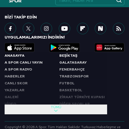
BIZI TAKIP EDIN
UYGULAMALARIMIZI İNDİRİN!
ANASAYFA
BEŞİKTAŞ
A SPOR CANLI YAYIN
GALATASARAY
A SPOR RADYO
FENERBAHÇE
HABERLER
TRABZONSPOR
CANLI SKOR
FUTBOL
YAZARLAR
BASKETBOL
GALERİ
ZİRAAT TÜRKİYE KUPASI
VİDEO
DİĞER SPORLAR
TÜMÜ
PROGRAMLAR
VIDEO
SABAH SPORU
FUTBOL
Copyright © 2026 A Spor. Tüm Hakları Saklıdır. Turkuvaz Haberleşme ve