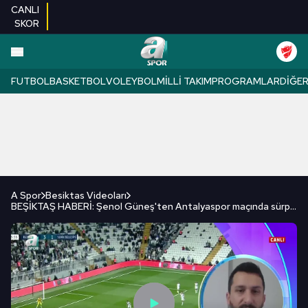
CANLI
SKOR
FUTBOL
BASKETBOL
VOLEYBOL
MILLI TAKIM
PROGRAMLAR
DIĞE
A Spor
Besiktas Videoları
BEŞİKTAŞ HABERİ: Şenol Güneş'ten Antalyaspor maçında sürpriz karar!