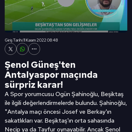
Giriş Tarihi:
11 Kasım 2022 08:48
Şenol Güneş'ten
Antalyaspor maçında
sürpriz karar!
A Spor yorumcusu Ogün Şahinoğlu, Beşiktaş
ile ilgili değerlendirmelerde bulundu. Şahinoğlu,
"Antalya maçı öncesi Josef ve Berkay'ın
sakatlıkları var. Beşiktaş'ın orta sahasında
Necip ya da Tayfur oynayabilir. Ancak Şenol