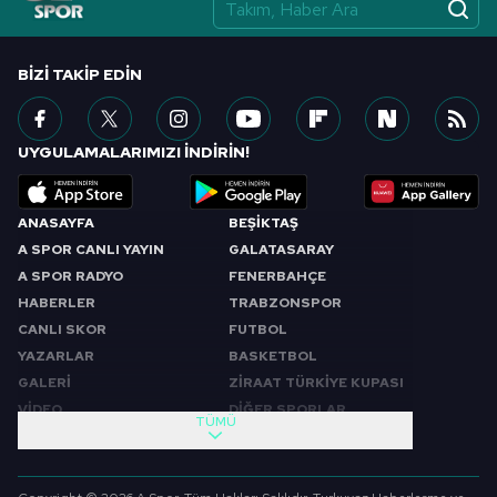
BIZI TAKIP EDIN
UYGULAMALARIMIZI İNDİRİN!
ANASAYFA
BEŞİKTAŞ
A SPOR CANLI YAYIN
GALATASARAY
A SPOR RADYO
FENERBAHÇE
HABERLER
TRABZONSPOR
CANLI SKOR
FUTBOL
YAZARLAR
BASKETBOL
GALERİ
ZİRAAT TÜRKİYE KUPASI
VİDEO
DİĞER SPORLAR
TÜMÜ
PROGRAMLAR
VIDEO
SABAH SPORU
FUTBOL