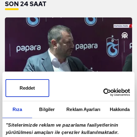
SON 24 SAAT
Reddet
Rıza
Bilgiler
Reklam Ayarları
Hakkında
Ertuğrul Doğan: Santrfor transferinde
en iyi oyuncuyu getirmeye çalışacağız
"Sitelerimizde reklam ve pazarlama faaliyetlerinin
yürütülmesi amaçları ile çerezler kullanılmaktadır.