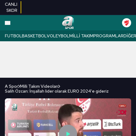
CANLI
SKOR
FUTBOL
BASKETBOL
VOLEYBOL
MILLI TAKIM
PROGRAMLAR
DIĞE
A Spor
Milli Takım Videoları
Salih Özcan: İnşallah lider olarak EURO 2024'e gideriz