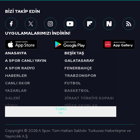
BIZI TAKIP EDIN
UYGULAMALARIMIZI İNDİRİN!
ANASAYFA
BEŞİKTAŞ
A SPOR CANLI YAYIN
GALATASARAY
A SPOR RADYO
FENERBAHÇE
HABERLER
TRABZONSPOR
CANLI SKOR
FUTBOL
YAZARLAR
BASKETBOL
GALERİ
ZİRAAT TÜRKİYE KUPASI
VİDEO
DİĞER SPORLAR
TÜMÜ
PROGRAMLAR
VIDEO
SABAH SPORU
FUTBOL
Copyright © 2026 A Spor. Tüm Hakları Saklıdır. Turkuvaz Haberleşme ve
SPOR GÜNDEMİ
BASKETBOL
Yayıncılık A.Ş.