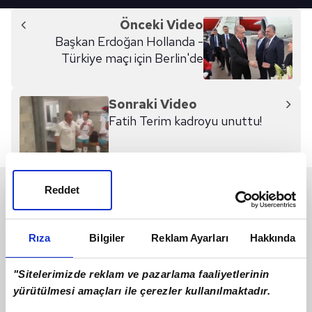
Önceki Video
Başkan Erdoğan Hollanda -
Türkiye maçı için Berlin'de
Sonraki Video
Fatih Terim kadroyu unuttu!
Reddet
SON 24 SAAT
Rıza
Bilgiler
Reklam Ayarları
Hakkında
"Sitelerimizde reklam ve pazarlama faaliyetlerinin
yürütülmesi amaçları ile çerezler kullanılmaktadır.