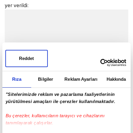
yer verildi:
Reddet
Rıza
Bilgiler
Reklam Ayarları
Hakkında
"Sitelerimizde reklam ve pazarlama faaliyetlerinin
yürütülmesi amaçları ile çerezler kullanılmaktadır.
Profesyonel futbolcu Felipe Augusto Da
Bu çerezler, kullanıcıların tarayıcı ve cihazlarını
Silva'nın Kulübümüze kesin transferi
tanımlayarak çalışırlar.
konusunda, Cercle Brugge Kulübü ile anlaşma