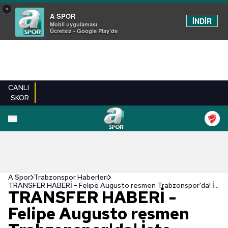
×
A SPOR
İNDİR
Mobil uygulaması
Ücretsiz - Google Play'de
CANLI
SKOR
A Spor
Trabzonspor Haberleri
TRANSFER HABERİ - Felipe Augusto resmen Trabzonspor'da! İşte sözleşme detayları
TRANSFER HABERİ -
Felipe Augusto resmen