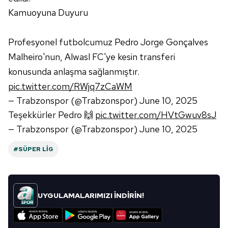
toplumu hizmetlerinin sunulması amacıyla
Kamuoyuna Duyuru
kullanılmaktadır. Diğer çerezler, sitemizin daha işlevsel
kılınması ve kişiselleştirilmesi ve sizlere yönelik
Profesyonel futbolcumuz Pedro Jorge Gonçalves
reklam/pazarlama faaliyetlerinin yapılması, amaçlarıyla
Malheiro'nun, Alwasl FC'ye kesin transferi
sınırlı olarak açık rızanız dahilinde kullanılacaktır.
konusunda anlaşma sağlanmıştır.
Çerezlere ilişkin tercihlerinizi aşağıda yer alan panel
pic.twitter.com/RWjq7zCaWM
vasıtasıyla belirleyebilirsiniz. Çerezlere ilişkin detaylı bilgi
— Trabzonspor (@Trabzonspor)
June 10, 2025
için Ayarlar butonuna tıklayabilir,
Çerez Bilgilendirme
Teşekkürler Pedro 🙌
pic.twitter.com/HVtGwuv8sJ
Metnimizi
ziyaret edebilirsiniz.
— Trabzonspor (@Trabzonspor)
June 10, 2025
6698 sayılı Kişisel Verilerin Korunması Kanunu uyarınca
#SÜPER LIG
hazırlanmış Aydınlatma Metnimizi okumak ve sitemizde
ilgili mevzuata uygun olarak kullanılan çerezlerle ilgili bilgi
almak için lütfen
tıklayınız
.
UYGULAMALARIMIZI İNDİRİN!