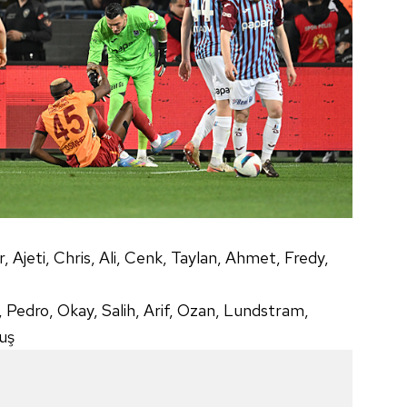
 çerezlerle ilgili bilgi almak için lütfen
tıklayınız
.
r, Ajeti, Chris, Ali, Cenk, Taylan, Ahmet, Fredy,
Pedro, Okay, Salih, Arif, Ozan, Lundstram,
uş