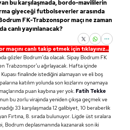
an bu karşılaşmada, bordo-mavililerin
 forma giyeceği futbolseverler arasında
y Bodrum FK-Trabzonspor maçı ne zaman
da canlı yayınlanacak?
açını canlı takip etmek için tıklayınız...
ında gözler Bodrum'da olacak. Sipay Bodrum FK
en Trabzonspor'u ağırlayacak. Hafta içinde
 Kupası finalinde istediğini alamayan ve eli boş
palarına katılım yolunda son kozlarını oynamaya
g maçlarında puan kaybına yer yok.
Fatih Tekke
un bu zorlu virajında yeniden çıkışa geçmek ve
adığı 33 karşılaşmada 12 galibiyet, 10 beraberlik
n Fırtına, 8. sırada bulunuyor. Ligde üst sıralara
bi, Bodrum deplasmanında kazanarak son iki