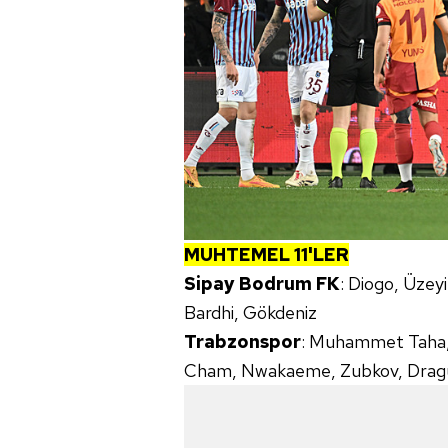
mevzuata uygun olarak kullanılan
MUHTEMEL 11'LER
Sipay Bodrum FK
: Diogo, Üzeyi
Bardhi, Gökdeniz
Trabzonspor
: Muhammet Taha, 
Cham, Nwakaeme, Zubkov, Drag