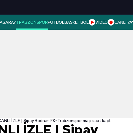
ASARAY
TRABZONSPOR
FUTBOL
BASKETBOL
VİDEO
CANLI YA
TS MAÇI CANLI İZLE | Sipay Bodrum FK-Trabzonspor maçı saat kaçta ve hangi kanalda yayınlanacak?
LI İZLE | Sipay