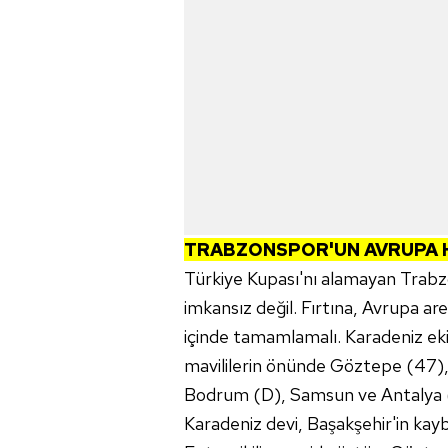
TRABZONSPOR'UN AVRUPA 
Türkiye Kupası'nı alamayan Trabz
imkansız değil. Fırtına, Avrupa are
içinde tamamlamalı. Karadeniz ekib
mavililerin önünde Göztepe (47),
Bodrum (D), Samsun ve Antalya (
Karadeniz devi, Başakşehir'in kayb