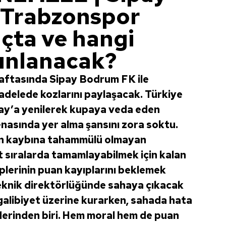
Trabzonspor
açta ve hangi
ınlanacak?
haftasında Sipay Bodrum FK ile
adelede kozlarını paylaşacak. Türkiye
ray’a yenilerek kupaya veda eden
enasında yer alma şansını zora soktu.
an kaybına tahammülü olmayan
üst sıralarda tamamlayabilmek için kalan
plerinin puan kayıplarını beklemek
eknik direktörlüğünde sahaya çıkacak
galibiyet üzerine kurarken, sahada hata
rinden biri. Hem moral hem de puan