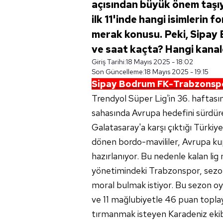
açısından büyük önem taşıy
ilk 11'inde hangi isimlerin
merak konusu. Peki, Sipa
ve saat kaçta? Hangi kanal
Giriş Tarihi:
18 Mayıs 2025 - 18:02
Son Güncelleme:
18 Mayıs 2025 - 19:15
Sipay Bodrum FK-Trabzonspor m
Trendyol Süper Lig'in 36. haftas
sahasında Avrupa hedefini sürdür
Galatasaray'a karşı çıktığı Türkiye
dönen bordo-mavililer, Avrupa ku
hazırlanıyor. Bu nedenle kalan li
yönetimindeki Trabzonspor, sezon
moral bulmak istiyor. Bu sezon oyn
ve 11 mağlubiyetle 46 puan toplaya
tırmanmak isteyen Karadeniz eki