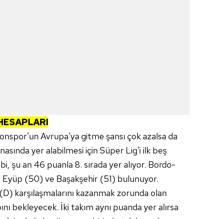
HESAPLARI
onspor'un Avrupa'ya gitme şansı çok azalsa da
nasında yer alabilmesi için Süper Lig'i ilk beş
i, şu an 46 puanla 8. sırada yer alıyor. Bordo-
 Eyüp (50) ve Başakşehir (51) bulunuyor.
D) karşılaşmalarını kazanmak zorunda olan
ını bekleyecek. İki takım aynı puanda yer alırsa