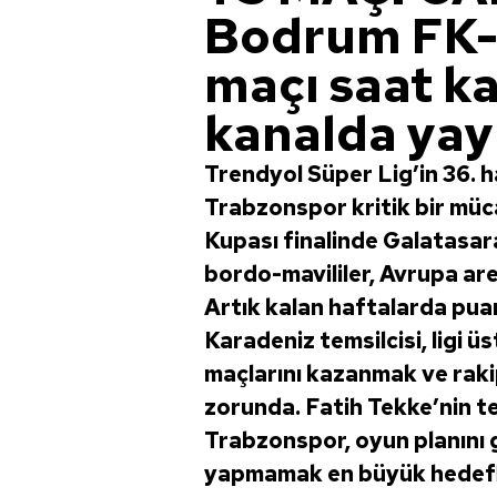
Bodrum FK-
maçı saat k
kanalda yay
Trendyol Süper Lig’in 36. 
Trabzonspor kritik bir müc
Kupası finalinde Galatasa
bordo-mavililer, Avrupa ar
Artık kalan haftalarda pu
Karadeniz temsilcisi, ligi 
maçlarını kazanmak ve raki
zorunda. Fatih Tekke’nin t
Trabzonspor, oyun planını 
yapmamak en büyük hedefle