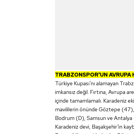
TRABZONSPOR'UN AVRUPA 
Türkiye Kupası'nı alamayan Trabz
imkansız değil. Fırtına, Avrupa are
içinde tamamlamalı. Karadeniz ekib
mavililerin önünde Göztepe (47),
Bodrum (D), Samsun ve Antalya (
Karadeniz devi, Başakşehir'in kayb