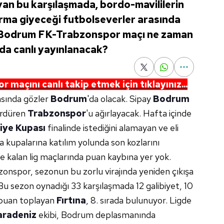
an bu karşılaşmada, bordo-mavililerin
 forma giyeceği futbolseverler arasında
y Bodrum FK-Trabzonspor maçı ne zaman
da canlı yayınlanacak?
açını canlı takip etmek için tıklayınız...
tasında gözler
Bodrum
'da olacak. Sipay
Bodrum
ürdüren
Trabzonspor
'u ağırlayacak. Hafta içinde
iye Kupası
finalinde istediğini alamayan ve eli
 kupalarına katılım yolunda son kozlarını
 kalan lig maçlarında puan kaybına yer yok.
onspor, sezonun bu zorlu virajında yeniden çıkışa
u sezon oynadığı 33 karşılaşmada 12 galibiyet, 10
 puan toplayan
Fırtına
, 8. sırada bulunuyor. Ligde
aradeniz
ekibi, Bodrum deplasmanında