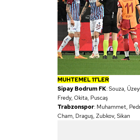
mevzuata uygun olarak kullanılan
MUHTEMEL 11'LER
Sipay Bodrum FK
: Souza, Üzeyi
Fredy, Okita, Puscaş
Trabzonspor
: Muhammet, Pedro,
Cham, Draguş, Zubkov, Sikan