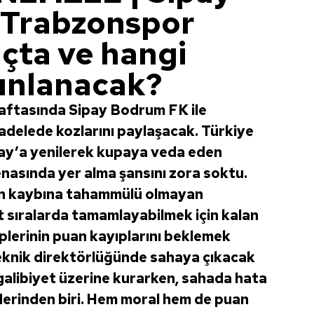
Trabzonspor
açta ve hangi
ınlanacak?
haftasında Sipay Bodrum FK ile
adelede kozlarını paylaşacak. Türkiye
ray’a yenilerek kupaya veda eden
enasında yer alma şansını zora soktu.
an kaybına tahammülü olmayan
üst sıralarda tamamlayabilmek için kalan
plerinin puan kayıplarını beklemek
eknik direktörlüğünde sahaya çıkacak
galibiyet üzerine kurarken, sahada hata
rinden biri. Hem moral hem de puan