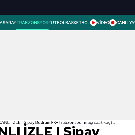
ASARAY
TRABZONSPOR
FUTBOL
BASKETBOL
VİDEO
CANLI YA
TS MAÇI CANLI İZLE | Sipay Bodrum FK-Trabzonspor maçı saat kaçta ve hangi kanalda yayınlanacak?
LI İZLE | Sipay