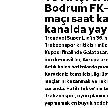
Bodrum FK-
maçı saat k
kanalda yay
Trendyol Süper Lig’in 36. 
Trabzonspor kritik bir müc
Kupası finalinde Galatasa
bordo-mavililer, Avrupa ar
Artık kalan haftalarda pu
Karadeniz temsilcisi, ligi 
maçlarını kazanmak ve raki
zorunda. Fatih Tekke’nin t
Trabzonspor, oyun planını 
yapmamak en büyük hedefle