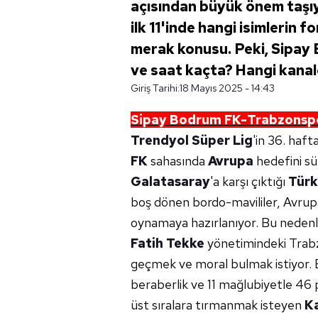
açısından büyük önem taşıy
ilk 11'inde hangi isimlerin
merak konusu. Peki, Sipa
ve saat kaçta? Hangi kanal
Giriş Tarihi:
18 Mayıs 2025 - 14:43
Sipay Bodrum FK-Trabzonspor m
Trendyol Süper Lig
'in 36. haf
FK
sahasında
Avrupa
hedefini s
Galatasaray
'a karşı çıktığı
Türk
boş dönen bordo-mavililer, Avrupa
oynamaya hazırlanıyor. Bu nedenle
Fatih Tekke
yönetimindeki Trabz
geçmek ve moral bulmak istiyor. B
beraberlik ve 11 mağlubiyetle 46
üst sıralara tırmanmak isteyen
K