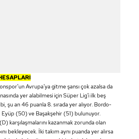
HESAPLARI
onspor'un Avrupa'ya gitme şansı çok azalsa da
nasında yer alabilmesi için Süper Lig'i ilk beş
i, şu an 46 puanla 8. sırada yer alıyor. Bordo-
 Eyüp (50) ve Başakşehir (51) bulunuyor.
D) karşılaşmalarını kazanmak zorunda olan
ını bekleyecek. İki takım aynı puanda yer alırsa