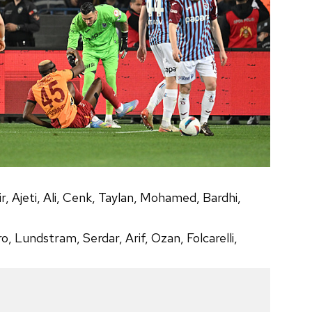
 çerezlerle ilgili bilgi almak için lütfen
tıklayınız
.
r, Ajeti, Ali, Cenk, Taylan, Mohamed, Bardhi,
 Lundstram, Serdar, Arif, Ozan, Folcarelli,