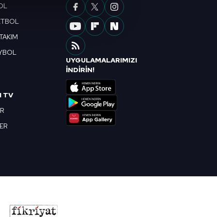
OL
çerezler kullanılmaktadır. Bu
ETBOL
u hizmetlerinin sunulması
i ve sizlere yönelik
 TAKIM
nılacaktır.
YBOL
UYGULAMALARIMIZI
R
kin detaylı bilgi için Ayarlar
İNDİRİN!
I TV
ak ve sitemizde ilgili
OR
BER