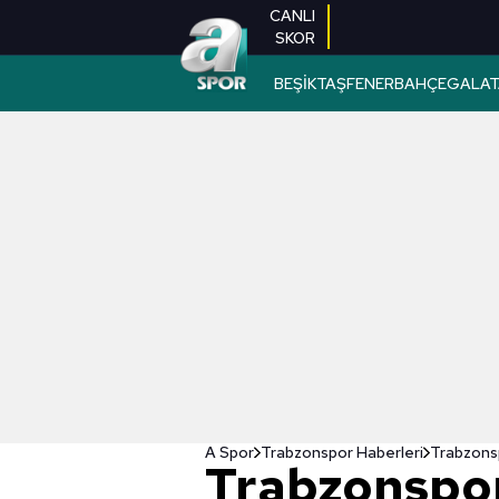
CANLI
SKOR
BEŞİKTAŞ
FENERBAHÇE
GALAT
A Spor
Trabzonspor Haberleri
Trabzons
Trabzonspor