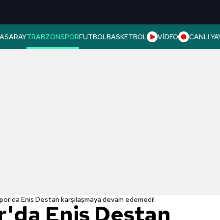
ASARAY
TRABZONSPOR
FUTBOL
BASKETBOL
VİDEO
CANLI YA
por'da Enis Destan karşılaşmaya devam edemedi!
'da Enis Destan