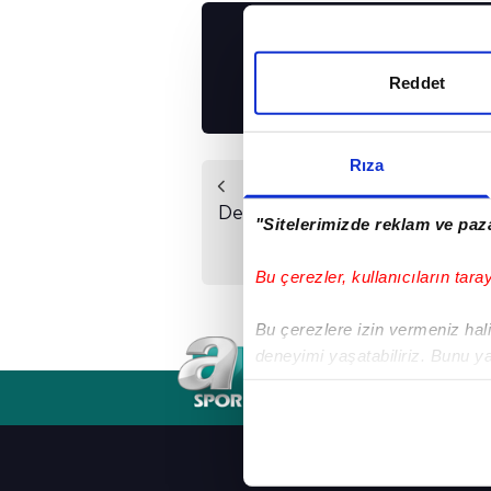
UYGULAMALARIMIZ
İNDİRİN!
Reddet
Rıza
Önceki Haber
Derbide tartışmalı an!
"Sitelerimizde reklam ve paza
Bu çerezler, kullanıcıların tara
Bu çerezlere izin vermeniz halin
deneyimi yaşatabiliriz. Bunu y
içerikleri sunabilmek adına el
RSS
YAYIN AKIŞI
FREKANSLAR
noktasında tek gelir kalemimiz 
Her halükârda, kullanıcılar, bu 
ANASAYFA