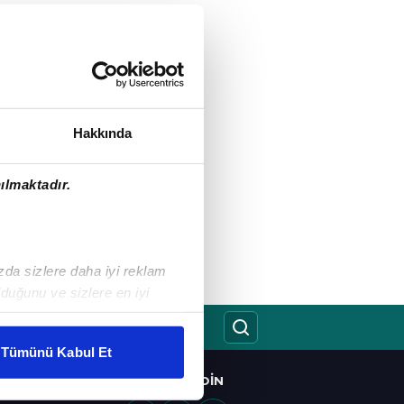
Hakkında
ılmaktadır.
ızda sizlere daha iyi reklam
duğunu ve sizlere en iyi
liyetlerimizi karşılamak
Tümünü Kabul Et
ar gösterilmeyecektir."
BIZI TAKIP EDIN
O