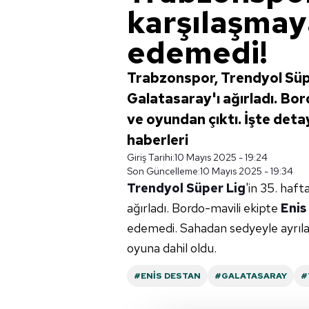
karşılaşma
edemedi!
Trabzonspor, Trendyol Süpe
Galatasaray'ı ağırladı. Bo
ve oyundan çıktı. İşte deta
haberleri
Giriş Tarihi:
10 Mayıs 2025 - 19:24
Son Güncelleme:
10 Mayıs 2025 - 19:34
Trendyol Süper Lig
'in 35. haf
ağırladı. Bordo-mavili ekipte
Enis
edemedi. Sahadan sedyeyle ayrıla
oyuna dahil oldu.
#ENIS DESTAN
#GALATASARAY
#