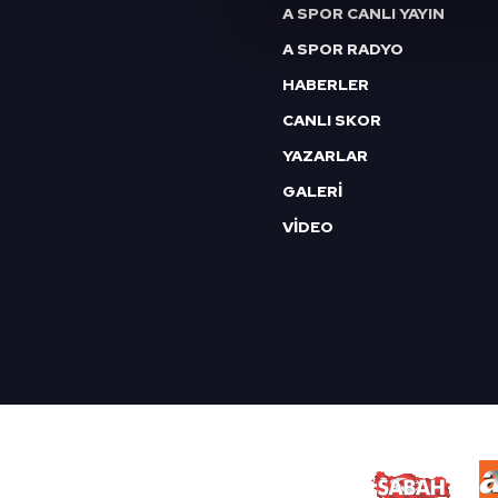
A SPOR CANLI YAYIN
Sizlere daha iyi bir hizmet sun
A SPOR RADYO
çerezler vasıtasıyla çeşitli kiş
amacıyla kullanılmaktadır. Diğer
HABERLER
reklam/pazarlama faaliyetlerinin
CANLI SKOR
YAZARLAR
Çerezlere ilişkin tercihlerinizi 
butonuna tıklayabilir,
Çerez Bi
GALERİ
VİDEO
6698 sayılı Kişisel Verilerin 
mevzuata uygun olarak kullanılan