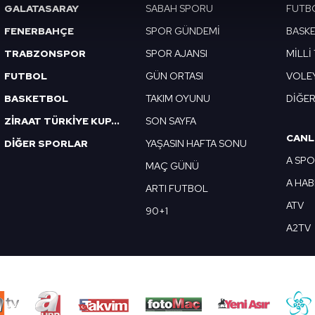
GALATASARAY
SABAH SPORU
FUTB
abilmek için İnternet Sitemizde kendimize ve üçüncü kişilere ait 
FENERBAHÇE
SPOR GÜNDEMİ
BASK
isel verileriniz işlenmekte olup gerekli olan çerezler bilgi toplum
 çerezler, sitemizin daha işlevsel kılınması ve kişiselleştirilmes
TRABZONSPOR
SPOR AJANSI
MİLLİ
 yapılması, amaçlarıyla sınırlı olarak açık rızanız dahilinde kulla
FUTBOL
GÜN ORTASI
VOLE
BASKETBOL
TAKIM OYUNU
DİĞE
aşağıda yer alan panel vasıtasıyla belirleyebilirsiniz. Çerezlere iliş
lgilendirme Metnimizi
ziyaret edebilirsiniz.
ZİRAAT TÜRKİYE KUPASI
SON SAYFA
CANL
DİĞER SPORLAR
YAŞASIN HAFTA SONU
Korunması Kanunu uyarınca hazırlanmış Aydınlatma Metnimizi okum
A SP
MAÇ GÜNÜ
 çerezlerle ilgili bilgi almak için lütfen
tıklayınız
.
A HA
ARTI FUTBOL
ATV
90+1
A2TV