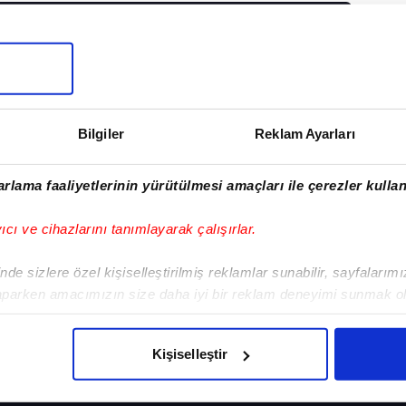
I
Bilgiler
Reklam Ayarları
Sonraki Haber
Malheiro:
rlama faaliyetlerinin yürütülmesi amaçları ile çerezler kullan
Düşünmemiz gereken
final maçı
yıcı ve cihazlarını tanımlayarak çalışırlar.
de sizlere özel kişiselleştirilmiş reklamlar sunabilir, sayfalarım
aparken amacımızın size daha iyi bir reklam deneyimi sunmak ol
imizden gelen çabayı gösterdiğimizi ve bu noktada, reklamların ma
VERI POLITIKASI
GIZLILIK BILDIRIMI
KÜNYE / İLETIŞIM
olduğunu sizlere hatırlatmak isteriz.
Kişiselleştir
çerezlere izin vermedikleri takdirde, kullanıcılara hedefli reklaml
BEŞİKTAŞ
PROGRAMLAR
VIDE