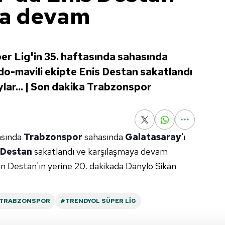
ya devam
r Lig'in 35. haftasında sahasında
rdo-mavili ekipte Enis Destan sakatlandı
ylar... | Son dakika Trabzonspor
tasında
Trabzonspor
sahasında
Galatasaray
'ı
 Destan
sakatlandı ve karşılaşmaya devam
n Destan'ın yerine 20. dakikada Danylo Sikan
TRABZONSPOR
#TRENDYOL SÜPER LIG