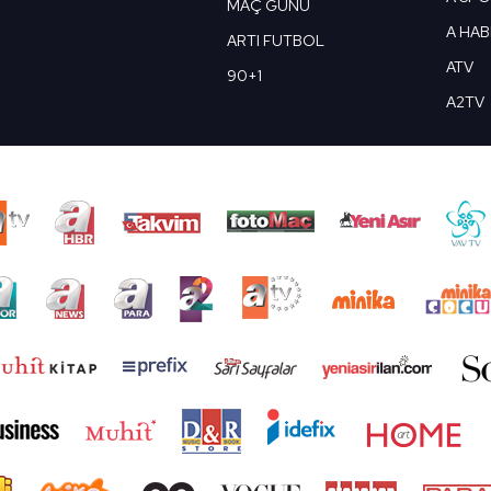
MAÇ GÜNÜ
A HA
ARTI FUTBOL
ATV
90+1
A2TV