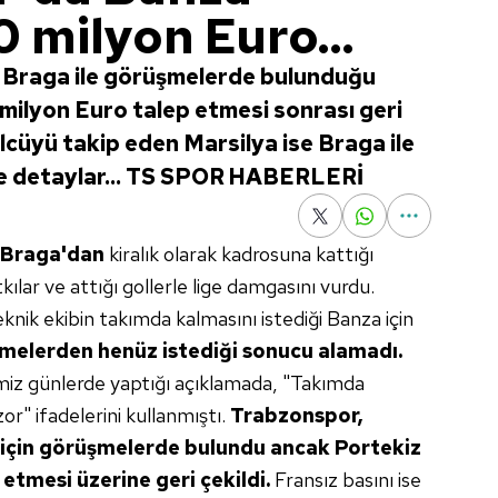
0 milyon Euro...
 Braga ile görüşmelerde bulunduğu
 milyon Euro talep etmesi sonrası geri
golcüyü takip eden Marsilya ise Braga ile
şte detaylar... TS SPOR HABERLERİ
Braga'dan
kiralık olarak kadrosuna kattığı
kılar ve attığı gollerle lige damgasını vurdu.
nik ekibin takımda kalmasını istediği Banza için
şmelerden
henüz istediği sonucu
alamadı.
miz günlerde yaptığı açıklamada, "Takımda
zor" ifadelerini kullanmıştı.
Trabzonspor,
için görüşmelerde
bulundu ancak Portekiz
 etmesi üzerine geri
çekildi.
Fransız basını ise