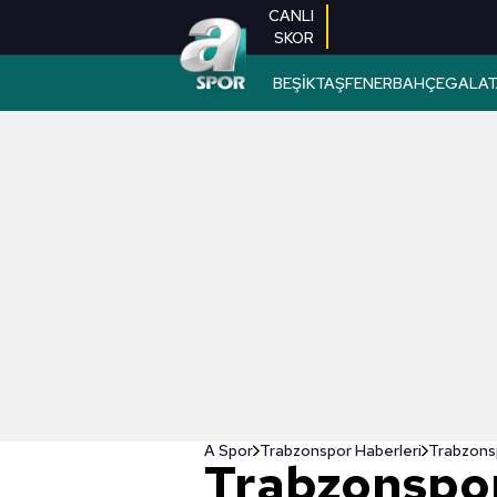
CANLI
SKOR
BEŞİKTAŞ
FENERBAHÇE
GALAT
A Spor
Trabzonspor Haberleri
Trabzonsp
Trabzonspo