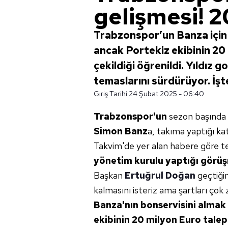
gelişmesi! 2
Trabzonspor’un Banza için
ancak Portekiz ekibinin 20
çekildiği öğrenildi. Yıldız 
temaslarını sürdürüyor. İ
Giriş Tarihi:
24 Şubat 2025 - 06:40
Trabzonspor'un
sezon başında
Simon Banz
a, takıma yaptığı kat
Takvim'de yer alan habere göre tek
yönetim kurulu
yaptığı görü
Başkan
Ertuğrul Doğan
geçtiği
kalmasını isteriz ama şartları çok 
Banza'nın bonservisini
almak 
ekibinin 20 milyon Euro
talep