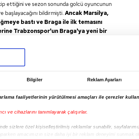
kip ettiğini ve sezon sonunda golcü oyuncunun
e başlayacağını bildirmişti.
Ancak Marsilya,
ğmeye bastı ve Braga ile
ilk temasını
erine Trabzonspor'un
Braga'ya yeni
bir
 belirsiz.
A
Bilgiler
Reklam Ayarları
I
rlama faaliyetlerinin yürütülmesi amaçları ile çerezler kullan
yıcı ve cihazlarını tanımlayarak çalışırlar.
Sonraki Haber
Trabzonspor sürprize
de sizlere özel kişiselleştirilmiş reklamlar sunabilir, sayfalarım
yer vermek istemiyor
aparken amacımızın size daha iyi bir reklam deneyimi sunmak ol