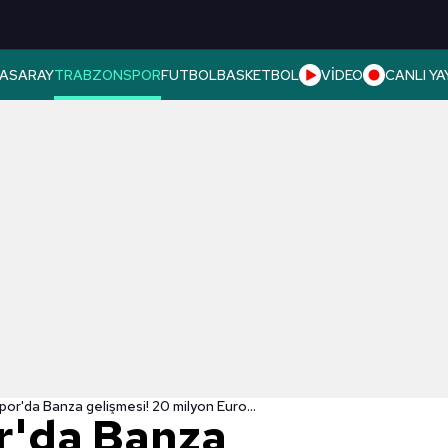
ASARAY
TRABZONSPOR
FUTBOL
BASKETBOL
VİDEO
CANLI YA
or'da Banza gelişmesi! 20 milyon Euro...
r'da Banza