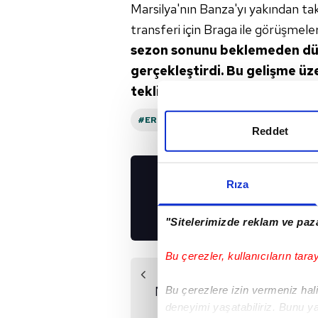
Marsilya'nın Banza'yı yakından ta
transferi için Braga ile görüşmeler
sezon sonunu beklemeden
dü
gerçekleştirdi.
Bu gelişme üz
teklif yapıp yapmayacağı
ise
#ERTUĞRUL DOĞAN
#SIMON BANZ
Reddet
Rıza
UYGULAMALARIMIZ
İNDİRİN!
"Sitelerimizde reklam ve paza
Bu çerezler, kullanıcıların tara
Önceki Haber
Maçın ardından flaş
Bu çerezlere izin vermeniz halin
tespit! Penaltı...
deneyimi yaşatabiliriz. Bunu y