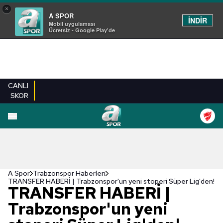
×
A SPOR
İNDİR
Mobil uygulaması
Ücretsiz - Google Play'de
CANLI
SKOR
A Spor
Trabzonspor Haberleri
TRANSFER HABERİ | Trabzonspor'un yeni stoperi Süper Lig'den!
TRANSFER HABERİ |
Trabzonspor'un yeni