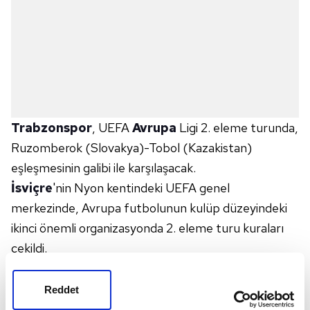
Trabzonspor
, UEFA
Avrupa
Ligi 2. eleme turunda,
Ruzomberok (Slovakya)-Tobol (Kazakistan)
eşleşmesinin galibi ile karşılaşacak.
İsviçre
'nin Nyon kentindeki UEFA genel
merkezinde, Avrupa futbolunun kulüp düzeyindeki
ikinci önemli organizasyonda 2. eleme turu kuraları
çekildi.
Bu turda Ruzomberok-Tobol eşleşmesinin galibiyle
karşılaşacak Trabzonspor ilk maçını deplasmanda,
Reddet
rövanşı ise evinde oynayacak.