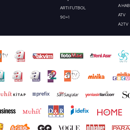
A HA
ARTI FUTBOL
ATV
90+1
A2TV