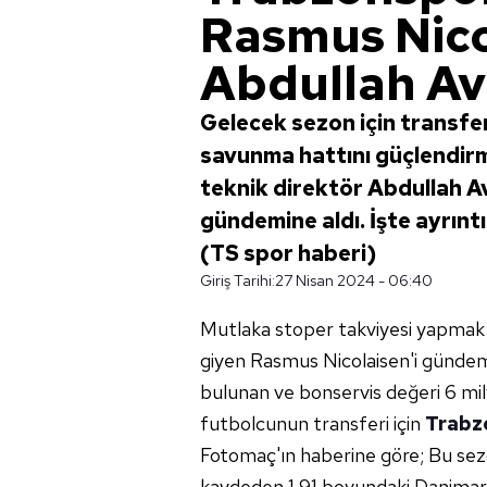
Rasmus Nico
Abdullah Avc
Gelecek sezon için transfe
savunma hattını güçlendir
teknik direktör Abdullah A
gündemine aldı. İşte ayrıntı
(TS spor haberi)
Giriş Tarihi:
27 Nisan 2024 - 06:40
Mutlaka stoper takviyesi yapmak 
giyen Rasmus Nicolaisen'i gündemi
bulunan ve bonservis değeri 6 mil
futbolcunun transferi için
Trabz
Fotomaç'ın haberine göre; Bu se
kaydeden 1.91 boyundaki Danimark