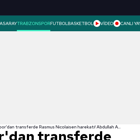
ASARAY
TRABZONSPOR
FUTBOL
BASKETBOL
VİDEO
CANLI YA
Trabzonspor'dan transferde Rasmus Nicolaisen harekatı! Abdullah Avcı onayı verdi
'dan transferde