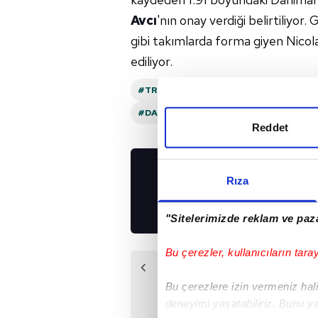
Avcı
'nın onay verdiği belirtiliyo
gibi takımlarda forma giyen Nicola
ediliyor.
#TRABZONSPOR
#ABDULLAH AVCI
#DANIMARKA
Reddet
Rıza
UYGULAMALARIMIZ
İNDİRİN!
"Sitelerimizde reklam ve paza
Bu çerezler, kullanıcıların tara
Önceki Haber
Fırtına'dan stoper
Bu çerezlere izin vermeniz halin
sürprizi!
deneyimi yaşatabiliriz. Bunu y