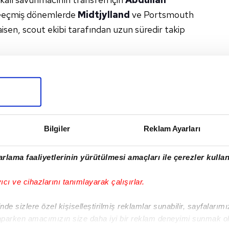
r. Geçmiş dönemlerde
Midtjylland
ve Portsmouth
isen, scout ekibi tarafından uzun süredir takip
#TOULOUSE
#MIDTJYLLAND
#FRANSA
Bilgiler
Reklam Ayarları
I
rlama faaliyetlerinin yürütülmesi amaçları ile çerezler kullan
yıcı ve cihazlarını tanımlayarak çalışırlar.
Sonraki Haber
Ne Icardi ne Dzeko!
de sizlere özel kişiselleştirilmiş reklamlar sunabilir, sayfalarım
Süper Lig'e Onuachu
aparken amacımızın size daha iyi bir reklam deneyimi sunmak ol