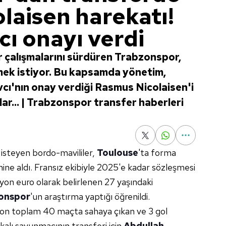
laisen harekatı!
ı onayı verdi
r çalışmalarını sürdüren Trabzonspor,
mek istiyor. Bu kapsamda yönetim,
vcı'nın onay verdiği Rasmus Nicolaisen'i
lar... | Trabzonspor transfer haberleri
isteyen bordo-mavililer,
Toulouse
'ta forma
ne aldı. Fransız ekibiyle 2025'e kadar sözleşmesi
yon euro olarak belirlenen 27 yaşındaki
onspor
'un araştırma yaptığı öğrenildi.
zon toplam 40 maçta sahaya çıkan ve 3 gol
alı savunmacının transferi için
Abdullah